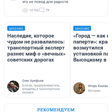
это не повод для радости
13 162
79
МНЕНИЕ
МНЕНИЕ
Наследие, которое
«Город — как н
чудом не развалилось:
паперти»: крае
транспортный эксперт
возмутился
разнес миф о «вечных»
установкой па
советских дорогах
Высоцкому в 
Олег Арефьев
Блогер, предприниматель,
Игорь Коновал
владелец в транспортном
Историк
бизнесе
РЕКОМЕНДУЕМ