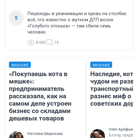
Пешеходы в реанимации и кровь на столбах:
5
всё, что известно о жутком ДТП возле
«Голубого огонька» — там сбили семь
человек
8 002
15
МНЕНИЕ
МНЕНИЕ
«Покупаешь кота в
Наследие, кото
мешке»:
чудом не разва
предприниматель
транспортный 
рассказала, как на
разнес миф о 
самом деле устроен
советских доро
бизнес со складами
дешевых товаров
Олег Арефьев
Наталья Шорохова
Блогер, предпри