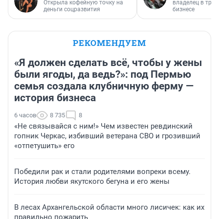
Открыла кофейную точку на
владелец в тра
деньги соцразвития
бизнесе
РЕКОМЕНДУЕМ
«Я должен сделать всё, чтобы у жены
были ягоды, да ведь?»: под Пермью
семья создала клубничную ферму —
история бизнеса
6 часов
8 735
8
«Не связывайся с ним!» Чем известен ревдинский
гопник Черкас, избивший ветерана СВО и грозивший
«отпетушить» его
Победили рак и стали родителями вопреки всему.
История любви якутского бегуна и его жены
В лесах Архангельской области много лисичек: как их
правильно пожарить