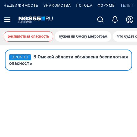
НЕДВИЖИМОСТЬ
ЗНАКОМСТВА
ПОГОДА
ФОРУМЫ
ТЕЛЕПР
Беспилотная опасность
Нужен ли Омску метротрам
Что будет 
В Омской области объявлена беспилотная
СРОЧНО
опасность