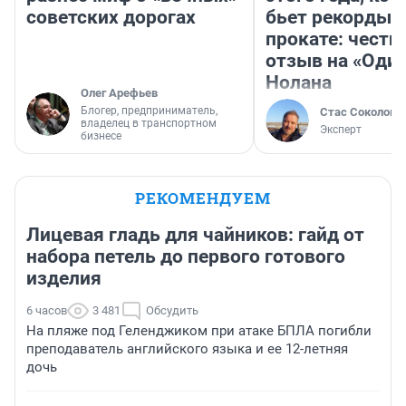
советских дорогах
бьет рекорды 
прокате: честн
отзыв на «Оди
Нолана
Олег Арефьев
Блогер, предприниматель,
Стас Соколов
владелец в транспортном
Эксперт
бизнесе
РЕКОМЕНДУЕМ
Лицевая гладь для чайников: гайд от
набора петель до первого готового
изделия
6 часов
3 481
Обсудить
На пляже под Геленджиком при атаке БПЛА погибли
преподаватель английского языка и ее 12-летняя
дочь