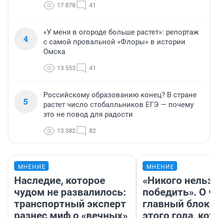
17 878
41
«У меня в огороде больше растет»: репортаж
4
с самой провальной «Флоры» в истории
Омска
13 553
41
Российскому образованию конец? В стране
5
растет число стобалльников ЕГЭ — почему
это не повод для радости
13 382
82
МНЕНИЕ
МНЕНИЕ
Наследие, которое
«Никого нельз
чудом не развалилось:
победить». О ч
транспортный эксперт
главный блокб
разнес миф о «вечных»
этого года, ко