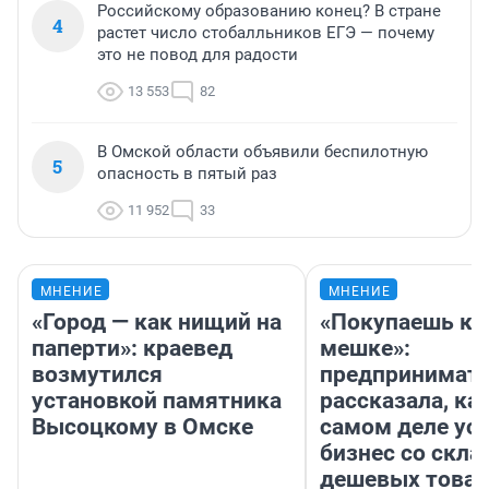
Российскому образованию конец? В стране
4
растет число стобалльников ЕГЭ — почему
это не повод для радости
13 553
82
В Омской области объявили беспилотную
5
опасность в пятый раз
11 952
33
МНЕНИЕ
МНЕНИЕ
«Город — как нищий на
«Покупаешь ко
паперти»: краевед
мешке»:
возмутился
предпринимат
установкой памятника
рассказала, как
Высоцкому в Омске
самом деле ус
бизнес со скл
дешевых това