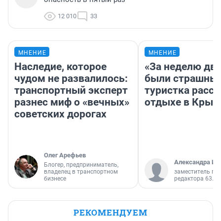
12 010
33
МНЕНИЕ
МНЕНИЕ
Наследие, которое
«За неделю две
чудом не развалилось:
были страшные
транспортный эксперт
туристка расск
разнес миф о «вечных»
отдыхе в Крым
советских дорогах
Олег Арефьев
Александра Ис
Блогер, предприниматель,
владелец в транспортном
заместитель гл
бизнесе
редактора 63.RU
РЕКОМЕНДУЕМ