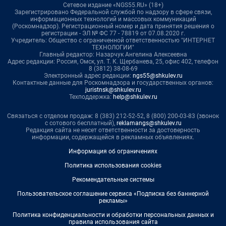
Сетевое издание «NGS55.RU» (18+)
Зарегистрировано Федеральной службой по надзору в сфере связи,
информационных технологий и массовых коммуникаций
(Роскомнадзор). Регистрационный номер и дата принятия решения о
регистрации - ЭЛ № ФС 77 - 78819 от 07.08.2020 г.
Учредитель: Общество с ограниченной ответственностью "ИНТЕРНЕТ
ТЕХНОЛОГИИ"
Главный редактор: Назарчук Ангелина Алексеевна
Адрес редакции: Россия, Омск, ул. Т. К. Щербанева, 25, офис 402, телефон
8 (3812) 38-08-69
Электронный адрес редакции:
ngs55@shkulev.ru
Контактные данные для Роскомнадзора и государственных органов:
juristnsk@shkulev.ru
Техподдержка:
help@shkulev.ru
Связаться с отделом продаж: 8 (383) 212-52-52, 8 (800) 200-03-83 (звонок
с сотового бесплатный),
reklamangs@shkulev.ru
Редакция сайта не несет ответственности за достоверность
информации, содержащейся в рекламных объявлениях.
Информация об ограничениях
Политика использования cookies
Рекомендательные системы
Пользовательское соглашение сервиса «Подписка без баннерной
рекламы»
Политика конфиденциальности и обработки персональных данных и
правила использования сайта