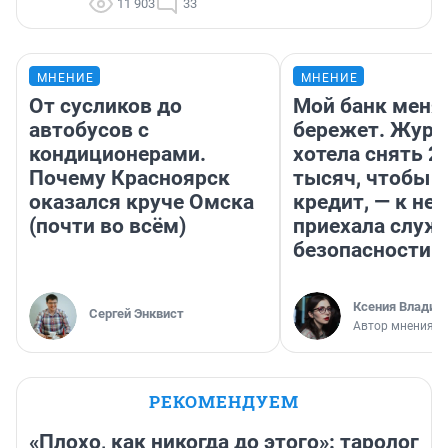
11 903
33
МНЕНИЕ
МНЕНИЕ
От сусликов до
Мой банк меня
автобусов с
бережет. Журн
кондиционерами.
хотела снять 2
Почему Красноярск
тысяч, чтобы п
оказался круче Омска
кредит, — к не
(почти во всём)
приехала служ
безопасности
Ксения Владим
Сергей Энквист
Автор мнения
РЕКОМЕНДУЕМ
«Плохо, как никогда до этого»: таролог