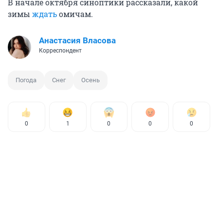
В начале октября синоптики рассказали, какой
зимы
ждать
омичам.
Анастасия Власова
Корреспондент
Погода
Снег
Осень
0
1
0
0
0