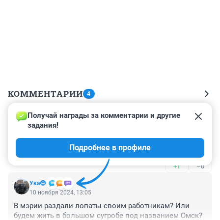
КОММЕНТАРИИ
4
Получай награды за комментарии и другие 
Гость
10 ноября 2024, 14:22
задания!
Пусть уже снег не растает.

Подробнее в профиле
Не Ася.
+1
–0
Ука😎
10 ноября 2024, 13:05
В мэрии раздали лопаты своим работникам? Или 
будем жить в большом сугробе под названием Омск?