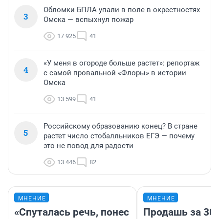
Обломки БПЛА упали в поле в окрестностях
3
Омска — вспыхнул пожар
17 925
41
«У меня в огороде больше растет»: репортаж
4
с самой провальной «Флоры» в истории
Омска
13 599
41
Российскому образованию конец? В стране
5
растет число стобалльников ЕГЭ — почему
это не повод для радости
13 446
82
МНЕНИЕ
МНЕНИЕ
«Спуталась речь, понес
Продашь за 300