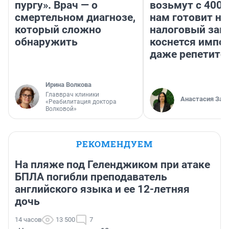
пургу». Врач — о
возьмут с 4000
смертельном диагнозе,
нам готовит н
который сложно
налоговый зако
обнаружить
коснется импор
даже репетито
Ирина Волкова
Главврач клиники
Анастасия Зав
«Реабилитация доктора
Волковой»
РЕКОМЕНДУЕМ
На пляже под Геленджиком при атаке
БПЛА погибли преподаватель
английского языка и ее 12-летняя
дочь
14 часов
13 500
7