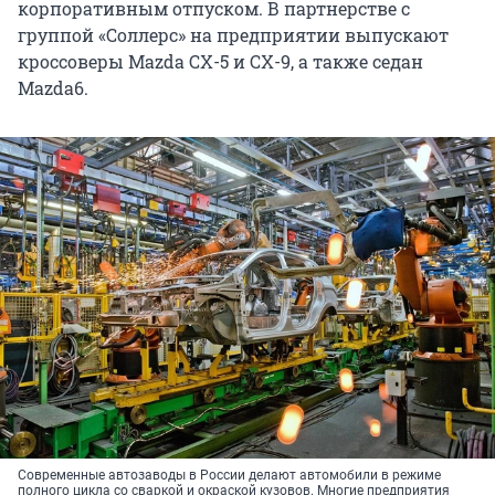
корпоративным отпуском. В партнерстве с
группой «Соллерс» на предприятии выпускают
кроссоверы Mazda CX-5 и CX-9, а также седан
Mazda6.
Современные автозаводы в России делают автомобили в режиме
полного цикла со сваркой и окраской кузовов. Многие предприятия