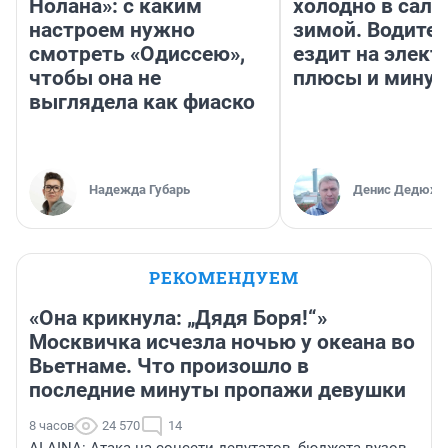
Нолана»: с каким
холодно в сало
настроем нужно
зимой. Водител
смотреть «Одиссею»,
ездит на элект
чтобы она не
плюсы и мину
выглядела как фиаско
Надежда Губарь
Денис Дедюхи
РЕКОМЕНДУЕМ
«Она крикнула: „Дядя Боря!“»
Москвичка исчезла ночью у океана во
Вьетнаме. Что произошло в
последние минуты пропажи девушки
8 часов
24 570
14