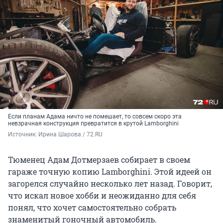
Если планам Адама ничто не помешает, то совсем скоро эта
невзрачная конструкция превратится в крутой Lamborghini
Источник: 
Ирина Шарова / 72.RU
Тюменец Адам Дотмерзаев собирает в своем
гараже точную копию Lamborghini. Этой идеей он
загорелся случайно несколько лет назад. Говорит,
что искал новое хобби и неожиданно для себя
понял, что хочет самостоятельно собрать
знаменитый гоночный автомобиль.