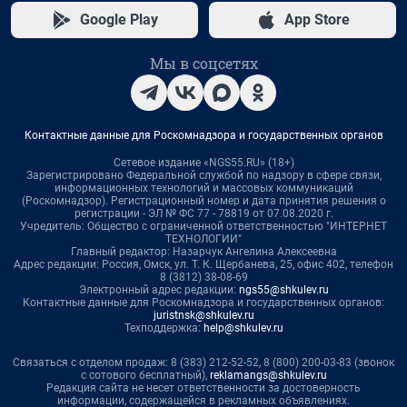
Google Play
App Store
Мы в соцсетях
Контактные данные для Роскомнадзора и государственных органов
Сетевое издание «NGS55.RU» (18+)
Зарегистрировано Федеральной службой по надзору в сфере связи,
информационных технологий и массовых коммуникаций
(Роскомнадзор). Регистрационный номер и дата принятия решения о
регистрации - ЭЛ № ФС 77 - 78819 от 07.08.2020 г.
Учредитель: Общество с ограниченной ответственностью "ИНТЕРНЕТ
ТЕХНОЛОГИИ"
Главный редактор: Назарчук Ангелина Алексеевна
Адрес редакции: Россия, Омск, ул. Т. К. Щербанева, 25, офис 402, телефон
8 (3812) 38-08-69
Электронный адрес редакции:
ngs55@shkulev.ru
Контактные данные для Роскомнадзора и государственных органов:
juristnsk@shkulev.ru
Техподдержка:
help@shkulev.ru
Связаться с отделом продаж: 8 (383) 212-52-52, 8 (800) 200-03-83 (звонок
с сотового бесплатный),
reklamangs@shkulev.ru
Редакция сайта не несет ответственности за достоверность
информации, содержащейся в рекламных объявлениях.