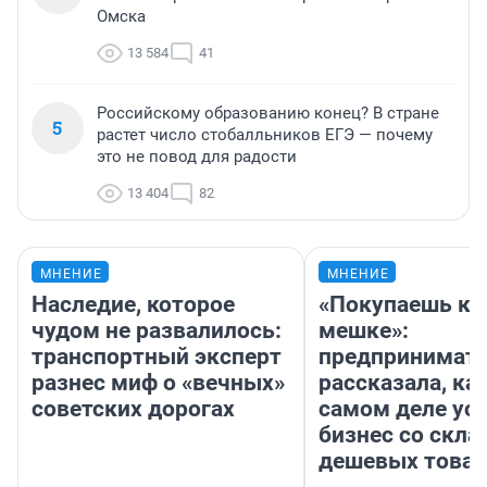
Омска
13 584
41
Российскому образованию конец? В стране
5
растет число стобалльников ЕГЭ — почему
это не повод для радости
13 404
82
МНЕНИЕ
МНЕНИЕ
Наследие, которое
«Покупаешь ко
чудом не развалилось:
мешке»:
транспортный эксперт
предпринимат
разнес миф о «вечных»
рассказала, как
советских дорогах
самом деле ус
бизнес со скл
дешевых това