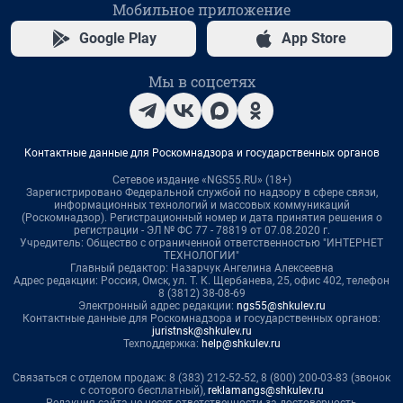
Мобильное приложение
Google Play
App Store
Мы в соцсетях
Контактные данные для Роскомнадзора и государственных органов
Сетевое издание «NGS55.RU» (18+)
Зарегистрировано Федеральной службой по надзору в сфере связи,
информационных технологий и массовых коммуникаций
(Роскомнадзор). Регистрационный номер и дата принятия решения о
регистрации - ЭЛ № ФС 77 - 78819 от 07.08.2020 г.
Учредитель: Общество с ограниченной ответственностью "ИНТЕРНЕТ
ТЕХНОЛОГИИ"
Главный редактор: Назарчук Ангелина Алексеевна
Адрес редакции: Россия, Омск, ул. Т. К. Щербанева, 25, офис 402, телефон
8 (3812) 38-08-69
Электронный адрес редакции:
ngs55@shkulev.ru
Контактные данные для Роскомнадзора и государственных органов:
juristnsk@shkulev.ru
Техподдержка:
help@shkulev.ru
Связаться с отделом продаж: 8 (383) 212-52-52, 8 (800) 200-03-83 (звонок
с сотового бесплатный),
reklamangs@shkulev.ru