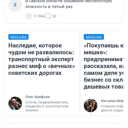
В Омской области объявили беспилотную
5
опасность в пятый раз
11 904
33
МНЕНИЕ
МНЕНИЕ
Наследие, которое
«Покупаешь ко
чудом не развалилось:
мешке»:
транспортный эксперт
предпринимат
разнес миф о «вечных»
рассказала, как
советских дорогах
самом деле ус
бизнес со скл
дешевых това
Олег Арефьев
Наталья Шорох
Блогер, предприниматель,
владелец в транспортном
Открыла кофейн
бизнесе
деньги соцразв