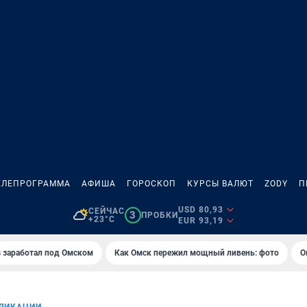
ЕЛЕПРОГРАММА
АФИША
ГОРОСКОП
КУРСЫ ВАЛЮТ
ZODY
П
USD 80,93
СЕЙЧАС
3
ПРОБКИ
+23°C
EUR 93,19
es заработал под Омском
Как Омск пережил мощный ливень: фото
О