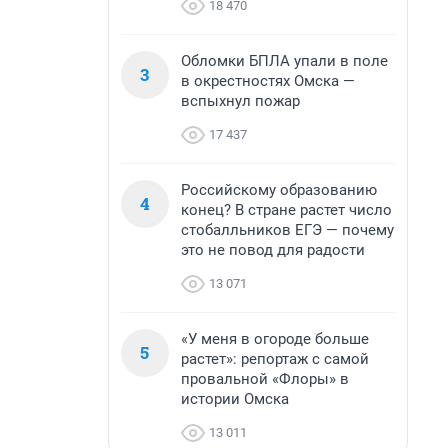
18 470
Обломки БПЛА упали в поле
3
в окрестностях Омска —
вспыхнул пожар
17 437
Российскому образованию
4
конец? В стране растет число
стобалльников ЕГЭ — почему
это не повод для радости
13 071
«У меня в огороде больше
5
растет»: репортаж с самой
провальной «Флоры» в
истории Омска
13 011