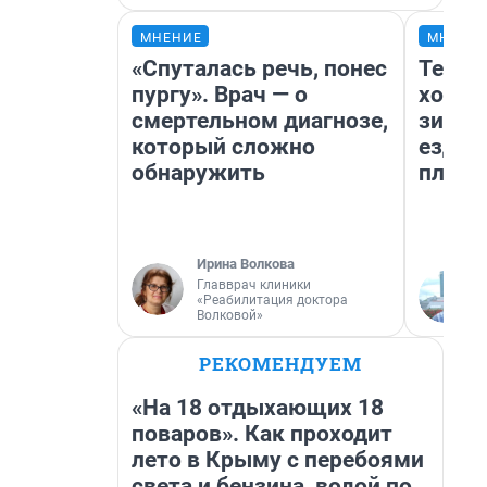
МНЕНИЕ
МНЕНИ
«Спуталась речь, понес
Тепло
пургу». Врач — о
холод
смертельном диагнозе,
зимой
который сложно
ездит
обнаружить
плюсы
Ирина Волкова
Главврач клиники
«Реабилитация доктора
Волковой»
РЕКОМЕНДУЕМ
«На 18 отдыхающих 18
поваров». Как проходит
лето в Крыму с перебоями
света и бензина, водой по