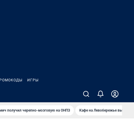
РОМОКОДЫ
ИГРЫ
мич получил черепно-мозговую на ОНПЗ
Кафе на Левобережье выгорело