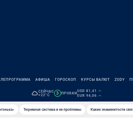
ЕЛЕПРОГРАММА
АФИША
ГОРОСКОП
КУРСЫ ВАЛЮТ
ZODY
П
USD 81,41
СЕЙЧАС
3
ПРОБКИ
+22°C
EUR 94,06
огонька»
Тюремная система и ее проблемы
Какие знаменитости свя