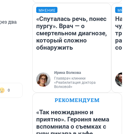
МНЕНИЕ
МНЕНИ
«Спуталась речь, понес
Насле
рез два
пургу». Врач — о
чудом
смертельном диагнозе,
транс
который сложно
разне
обнаружить
совет
Ирина Волкова
Главврач клиники
«Реабилитация доктора
Волковой»
0
РЕКОМЕНДУЕМ
«Так неожиданно и
приятно». Героиня мема
вспомнила о съемках с
гуру пикапа в кафе