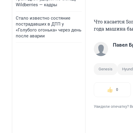
Wildberries — кадры
Стало известно состяние
Что касается So
пострадавших в ДТП у
года машина бы
«Голубого огонька» через день
после аварии
Павел Б
Genesis
Hyund
0
Увидели опечатку? В