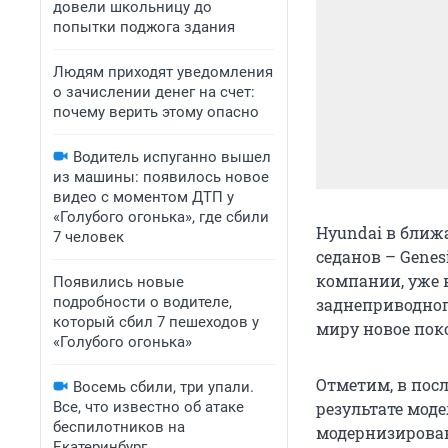
довели школьницу до
попытки поджога здания
Людям приходят уведомления
о зачислении денег на счет:
почему верить этому опасно
Водитель испуганно вышел
из машины: появилось новое
видео с моментом ДТП у
«Голубого огонька», где сбили
Hyundai в ближ
7 человек
седанов – Gene
компании, уже 
Появились новые
подробности о водителе,
заднеприводного
который сбил 7 пешеходов у
миру новое поко
«Голубого огонька»
Отметим, в посл
Восемь сбили, три упали.
Все, что известно об атаке
результате моде
беспилотников на
модернизирован
Екатеринбург