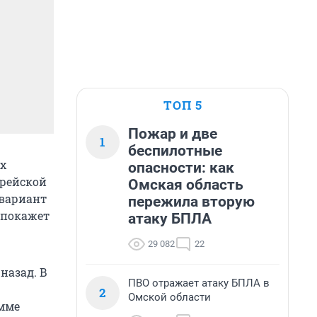
ТОП 5
Пожар и две
1
беспилотные
х
опасности: как
орейской
Омская область
 вариант
пережила вторую
ь покажет
атаку БПЛА
29 082
22
назад. В
ПВО отражает атаку БПЛА в
2
Омской области
амме