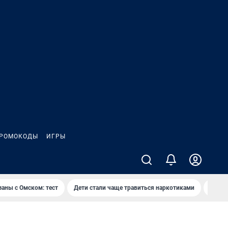
РОМОКОДЫ
ИГРЫ
заны с Омском: тест
Дети стали чаще травиться наркотиками
Появя