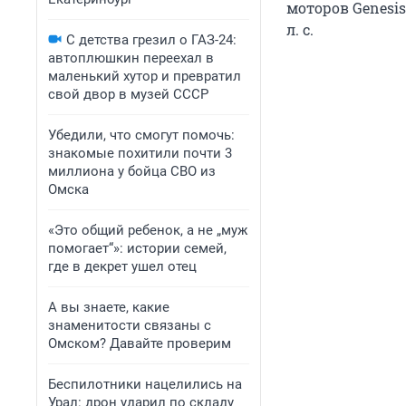
моторов Genesi
л. с.
С детства грезил о ГАЗ-24:
автоплюшкин переехал в
маленький хутор и превратил
свой двор в музей СССР
Убедили, что смогут помочь:
знакомые похитили почти 3
миллиона у бойца СВО из
Омска
«Это общий ребенок, а не „муж
помогает“»: истории семей,
где в декрет ушел отец
А вы знаете, какие
знаменитости связаны с
Омском? Давайте проверим
Беспилотники нацелились на
Урал: дрон ударил по складу