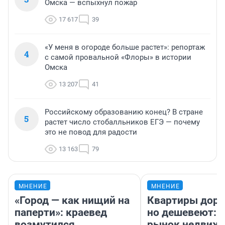
Омска — вспыхнул пожар
17 617
39
«У меня в огороде больше растет»: репортаж
4
с самой провальной «Флоры» в истории
Омска
13 207
41
Российскому образованию конец? В стране
5
растет число стобалльников ЕГЭ — почему
это не повод для радости
13 163
79
МНЕНИЕ
МНЕНИЕ
«Город — как нищий на
Квартиры дор
паперти»: краевед
но дешевеют: 
возмутился
рынок недвиж