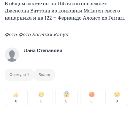
В общем зачете он на 114 очков опережает
Дженсона Баттона из конюшни McLaren своего
напарника и на 122 – Фернандо Алонсо из Ferrari.
Фото: Фото Евгении Кавун
Лана Степанова
Формула-1
Болид
0
0
0
0
0