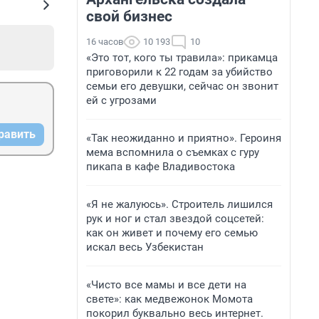
свой бизнес
16 часов
10 193
10
«Это тот, кого ты травила»: прикамца
приговорили к 22 годам за убийство
семьи его девушки, сейчас он звонит
ей с угрозами
равить
«Так неожиданно и приятно». Героиня
мема вспомнила о съемках с гуру
пикапа в кафе Владивостока
«Я не жалуюсь». Строитель лишился
рук и ног и стал звездой соцсетей:
как он живет и почему его семью
искал весь Узбекистан
«Чисто все мамы и все дети на
свете»: как медвежонок Момота
покорил буквально весь интернет.