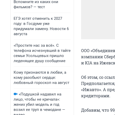
Вспомните из каких они
фильмов? — тест
ЕГЭ хотят отменить к 2027
году: в Госдуме уже
придумали замену. Новости 6
августа
«Простите нас за всё». С
ООО «Объединен
телефона исчезнувшей в тайге
семьи Усольцевых пришло
компании Сберб
леденящее душу сообщение
и KIA на Ижевск
Кому признаются в любви, а
Об этом, со ссы
кому разобьют сердце:
любовный гороскоп на август
Предполагается
«Ижавто». А пр
«Подушкой надавил на
кредиторами.
лицо, чтобы не кричала»:
жених убил модель и год
возил ее труп в чемодане —
Добавим, что 9
видео