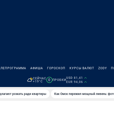
ЕЛЕПРОГРАММА
АФИША
ГОРОСКОП
КУРСЫ ВАЛЮТ
ZODY
П
USD 81,41
СЕЙЧАС
0
ПРОБКИ
+19°C
EUR 94,06
длагают рожать ради квартиры
Как Омск пережил мощный ливень: фот