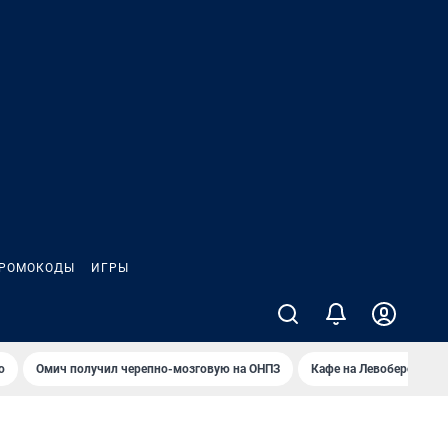
РОМОКОДЫ
ИГРЫ
о
Омич получил черепно-мозговую на ОНПЗ
Кафе на Левобережье в