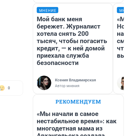
МНЕНИЕ
МНЕНИ
Мой банк меня
«Мы в
бережет. Журналист
Нолан
хотела снять 200
настр
тысяч, чтобы погасить
смотр
кредит, — к ней домой
чтобы
приехала служба
выгля
безопасности
Ксения Владимирская
Автор мнения
0
РЕКОМЕНДУЕМ
«Мы начали в самое
нестабильное время»: как
многодетная мама из
Архангельска создала