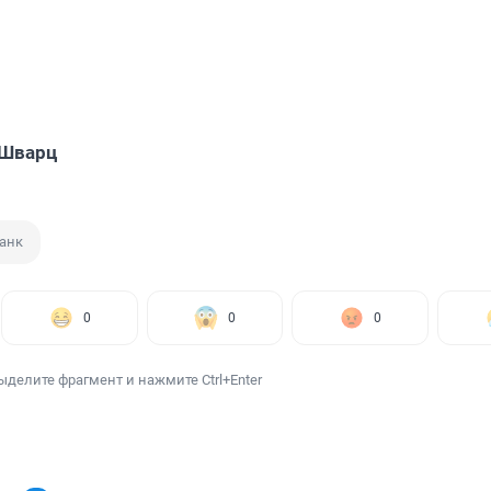
 Шварц
анк
0
0
0
ыделите фрагмент и нажмите Ctrl+Enter