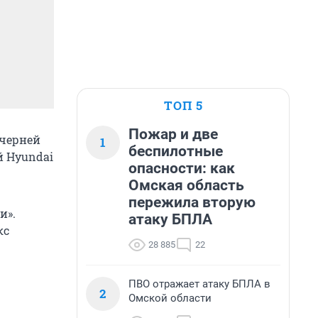
ТОП 5
Пожар и две
очерней
1
беспилотные
й Hyundai
опасности: как
Омская область
пережила вторую
и».
атаку БПЛА
кс
28 885
22
ПВО отражает атаку БПЛА в
2
Омской области