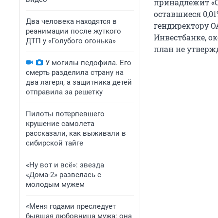
принадлежит «С
оставшиеся 0,01
Два человека находятся в
гендиректору О
реанимации после жуткого
Инвестбанке, о
ДТП у «Голубого огонька»
план не утвержд
У могилы педофила. Его
смерть разделила страну на
два лагеря, а защитника детей
отправила за решетку
Пилоты потерпевшего
крушение самолета
рассказали, как выживали в
сибирской тайге
«Ну вот и всё»: звезда
«Дома-2» развелась с
молодым мужем
«Меня годами преследует
бывшая любовница мужа: она