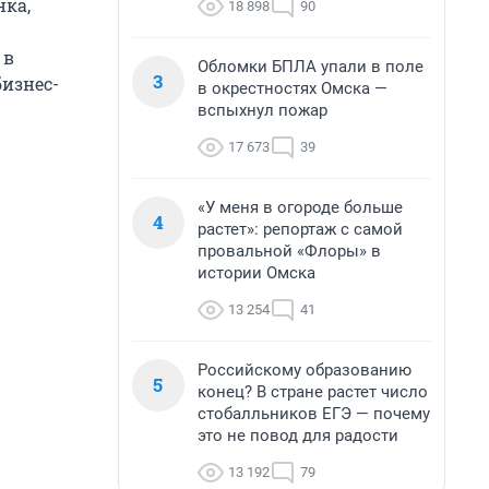
нка,
18 898
90
 в
Обломки БПЛА упали в поле
3
бизнес-
в окрестностях Омска —
вспыхнул пожар
17 673
39
«У меня в огороде больше
4
растет»: репортаж с самой
провальной «Флоры» в
истории Омска
13 254
41
Российскому образованию
5
конец? В стране растет число
стобалльников ЕГЭ — почему
это не повод для радости
13 192
79