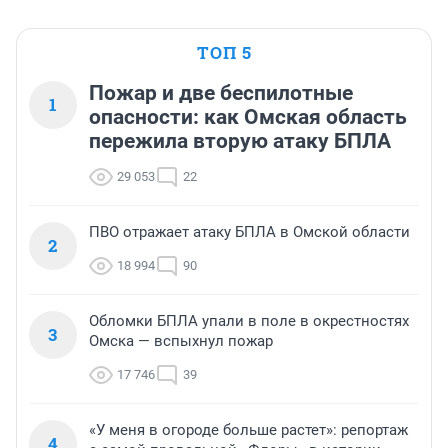
ТОП 5
Пожар и две беспилотные
1
опасности: как Омская область
пережила вторую атаку БПЛА
29 053
22
ПВО отражает атаку БПЛА в Омской области
2
18 994
90
Обломки БПЛА упали в поле в окрестностях
3
Омска — вспыхнул пожар
17 746
39
«У меня в огороде больше растет»: репортаж
4