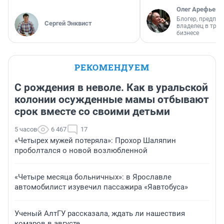
Олег Арефьев
Блогер, предпри
Сергей Энквист
владелец в тра
бизнесе
РЕКОМЕНДУЕМ
С рождения в неволе. Как в уральской
колонии осужденные мамы отбывают
срок вместе со своими детьми
5 часов
6 467
17
«Четырех мужей потеряла»: Прохор Шаляпин
проболтался о новой возлюбленной
«Четыре месяца больничных»: в Ярославле
автомобилист изувечил пассажира «Яавтобуса»
Ученый АлтГУ рассказала, ждать ли нашествия
комаров в августе