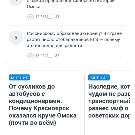
с самой провальной «Флоры» в истории
Омска
13 368
41
Российскому образованию конец? В стране
5
растет число стобалльников ЕГЭ — почему
это не повод для радости
13 262
82
МНЕНИЕ
МНЕНИЕ
От сусликов до
Наследие, кото
автобусов с
чудом не разва
кондиционерами.
транспортный 
Почему Красноярск
разнес миф о 
оказался круче Омска
советских доро
(почти во всём)