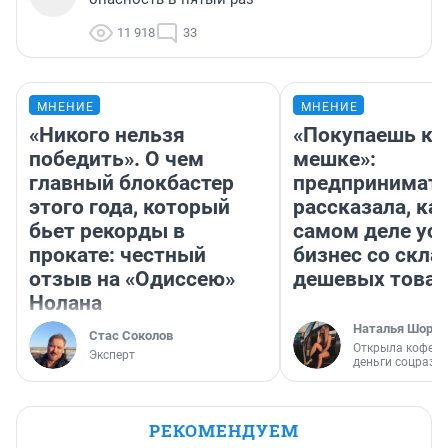
11 918
33
МНЕНИЕ
МНЕНИЕ
«Никого нельзя
«Покупаешь ко
победить». О чем
мешке»:
главный блокбастер
предпринимат
этого года, который
рассказала, как
бьет рекорды в
самом деле ус
прокате: честный
бизнес со скл
отзыв на «Одиссею»
дешевых това
Нолана
Наталья Шорох
Стас Соколов
Открыла кофейн
Эксперт
деньги соцразв
РЕКОМЕНДУЕМ