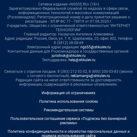
Сетевое издание «NGS55.RU» (18+)
Зарегистрировано Федеральной службой по надзору в сфере связи,
информационных технологий и массовых коммуникаций
(Роскомнадзор). Регистрационный номер и дата принятия решения о
регистрации - ЭЛ № ФС 77 - 78819 от 07.08.2020 г.
Учредитель: Общество с ограниченной ответственностью "ИНТЕРНЕТ
ТЕХНОЛОГИИ"
Главный редактор: Назарчук Ангелина Алексеевна
Адрес редакции: Россия, Омск, ул. Т. К. Щербанева, 25, офис 402, телефон
8 (3812) 38-08-69
Электронный адрес редакции:
ngs55@shkulev.ru
Контактные данные для Роскомнадзора и государственных органов:
juristnsk@shkulev.ru
Техподдержка:
help@shkulev.ru
Связаться с отделом продаж: 8 (383) 212-52-52, 8 (800) 200-03-83 (звонок
с сотового бесплатный),
reklamangs@shkulev.ru
Редакция сайта не несет ответственности за достоверность
информации, содержащейся в рекламных объявлениях.
Информация об ограничениях
Политика использования cookies
Рекомендательные системы
Пользовательское соглашение сервиса «Подписка без баннерной
рекламы»
Политика конфиденциальности и обработки персональных данных и
правила использования сайта