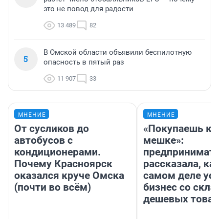
это не повод для радости
13 489
82
В Омской области объявили беспилотную
5
опасность в пятый раз
11 907
33
МНЕНИЕ
МНЕНИЕ
От сусликов до
«Покупаешь ко
автобусов с
мешке»:
кондиционерами.
предпринимат
Почему Красноярск
рассказала, как
оказался круче Омска
самом деле ус
(почти во всём)
бизнес со скл
дешевых това