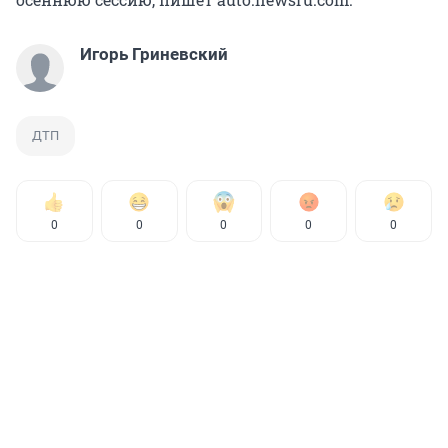
Игорь Гриневский
ДТП
0
0
0
0
0