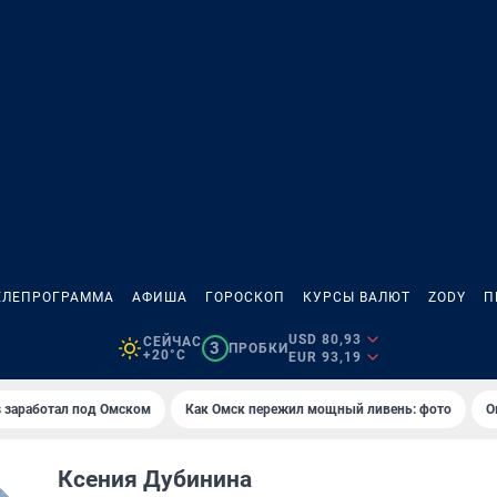
ЕЛЕПРОГРАММА
АФИША
ГОРОСКОП
КУРСЫ ВАЛЮТ
ZODY
П
USD 80,93
СЕЙЧАС
3
ПРОБКИ
+20°C
EUR 93,19
es заработал под Омском
Как Омск пережил мощный ливень: фото
О
Ксения Дубинина