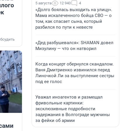
5 августа
12 940
4
илого
«Долго боялась выходить на улицу».
ек
Мама искалеченного бойца СВО — о
том, как спасает сына, который
разбился по пути к невесте
бсудить
«Дед разбушевался»: SHAMAN довел
Мизулину — что он натворил
Когда концерт обернулся скандалом.
Ваня Дмитриенко извинился перед
Линочкой Ли за выступление сестры
под ее голос
Уважал иноагентов и размещал
фривольные картинки:
эксклюзивные подробности
задержания в Волгограде мужчины
за фейки об армии
 сами