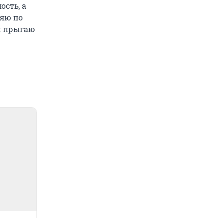
ость, а
ляю по
и прыгаю