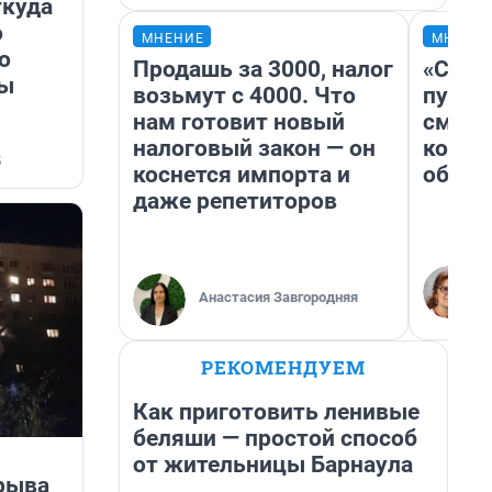
ткуда
о
МНЕНИЕ
МНЕНИ
о
Продашь за 3000, налог
«Спут
цы
возьмут с 4000. Что
пургу»
нам готовит новый
смерт
налоговый закон — он
котор
5
коснется импорта и
обнар
даже репетиторов
Анастасия Завгородняя
РЕКОМЕНДУЕМ
Как приготовить ленивые
беляши — простой способ
от жительницы Барнаула
зрыва