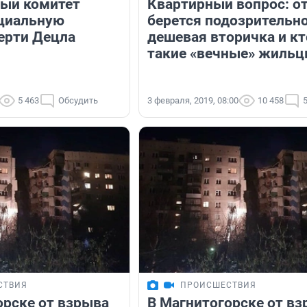
ый комитет
Квартирный вопрос: о
циальную
берется подозрительн
ерти Децла
дешевая вторичка и кт
такие «вечные» жиль
5 463
Обсудить
3 февраля, 2019, 08:00
10 458
СТВИЯ
ПРОИСШЕСТВИЯ
орске от взрыва
В Магнитогорске от в