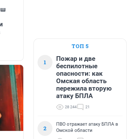
аш
и
а
ТОП 5
Пожар и две
1
беспилотные
опасности: как
Омская область
пережила вторую
атаку БПЛА
28 244
21
ПВО отражает атаку БПЛА в
2
Омской области