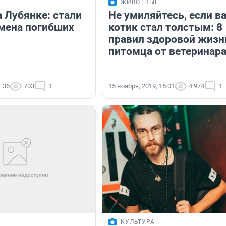
ЖИВОТНЫЕ
 Лубянке: стали
Не умиляйтесь, если в
мена погибших
котик стал толстым: 8
правил здоровой жизн
питомца от ветеринар
1:36
703
1
15 ноября, 2019, 15:01
4 974
1
КУЛЬТУРА