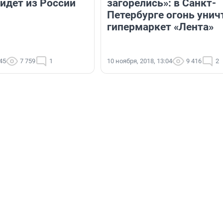
уйдет из России
загорелись»: в Санкт-
Петербурге огонь уни
гипермаркет «Лента»
:45
7 759
1
10 ноября, 2018, 13:04
9 416
2