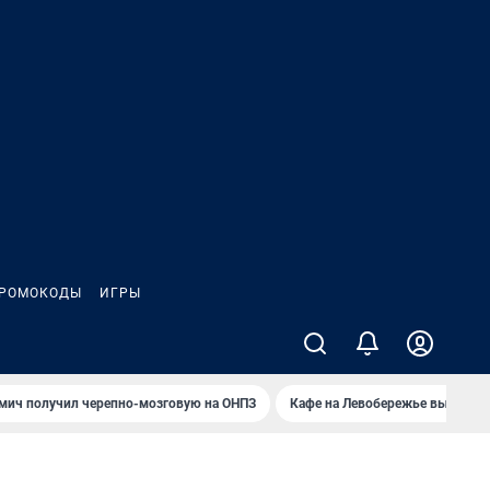
РОМОКОДЫ
ИГРЫ
мич получил черепно-мозговую на ОНПЗ
Кафе на Левобережье выгорело