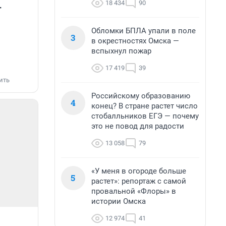
18 434
90
т
Обломки БПЛА упали в поле
3
в окрестностях Омска —
вспыхнул пожар
17 419
39
ить
Российскому образованию
4
конец? В стране растет число
стобалльников ЕГЭ — почему
это не повод для радости
13 058
79
«У меня в огороде больше
5
растет»: репортаж с самой
провальной «Флоры» в
истории Омска
12 974
41