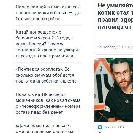
Не умиляйт
После ливней в омских лесах
котик стал 
пошли лисички и белые — где
больше всего грибов
правил здо
питомца от
Китай попрощается с
бензином через 2–3 года, а
когда Россия? Почему
15 ноября, 2019, 13
топливный кризис не ускорил
переход на электромобили
«Почти вся зарплата». Во
сколько омичам обойдется
подготовка ребенка к школе
Подарок на 18-летие от
мошенников: как новая схема
с «переоформлением» номера
оставит вас без денег
«Даже помыться нельзя»:
КУЛЬТУРА
омичи неделями сидят без