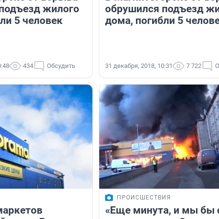
подъезд жилого
обрушился подъезд ж
ли 5 человек
дома, погибли 5 челов
0:48
434
Обсудить
31 декабря, 2018, 10:31
7 722
О
ПРОИСШЕСТВИЯ
маркетов
«Еще минута, и мы бы