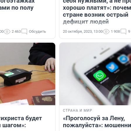
ногоэтажках
себя нужными, а не пр
ами по полу
хорошо платят»: почем
стране возник острый
дефицит людей
:00
2 463
Обсудить
20 октября, 2023, 13:00
1 908
9
СТРАНА И МИР
тихриста будет
«Проголосуй за Лену,
 шагом»:
пожалуйста»: мошенн