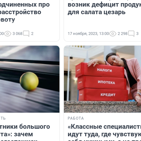
одчиненных про
возник дефицит проду
расстройство
для салата цезарь
рвоту
:00
3 068
2
17 ноября, 2023, 13:00
2 298
3
ТЬ
РАБОТА
тники большого
«Классные специалис
та»: зачем
идут туда, где чувству