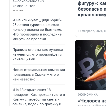
высокооктановых
фигуру»: ка
компонентов
безопасно 
купальному
«Она крикнула: „Дядя Боря!“»
25-летняя туристка исчезла
ночью у океана во Вьетнаме.
17 февраля, 2024, 1
Что произошло в последние
минуты ее пропажи
Правила оплаты коммуналки
изменятся: что произойдет с
квитанциями
Новая строительная компания
появилась в Омске — что о
ней известно
«На 18 отдыхающих 18
поваров». Как проходит лето в
ЭКОНОМИКА
Крыму с перебоями света и
«Человек н
бензина, водой по графику и