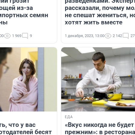
сии грозит
разведенками. Экспер
ощей из-за
рассказали, почему м
мпортных семян
не спешат жениться, н
аны
хотят жить вместе
:00
1 969
9
1 декабря, 2023, 13:00
2 142
27
ЕДА
ь, что у вас
«Вкус никогда не будет
отодателей бесят
прежним»: в ресторан