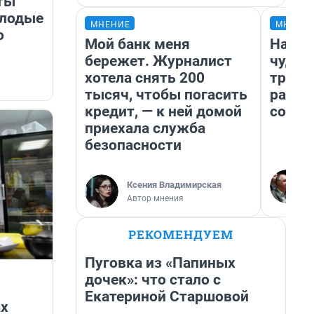
ты
олодые
МНЕНИЕ
МНЕНИ
о
Мой банк меня
Насле
бережет. Журналист
чудом
хотела снять 200
транс
тысяч, чтобы погасить
разне
кредит, — к ней домой
совет
приехала служба
безопасности
Ксения Владимирская
Автор мнения
РЕКОМЕНДУЕМ
Пуговка из «Папиных
дочек»: что стало с
Екатериной Старшовой
ах