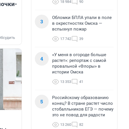
18 984
90
мочки-
Обломки БПЛА упали в поле
3
в окрестностях Омска —
вспыхнул пожар
Обсудить
17 742
39
«У меня в огороде больше
4
растет»: репортаж с самой
провальной «Флоры» в
истории Омска
13 353
41
Российскому образованию
5
конец? В стране растет число
стобалльников ЕГЭ — почему
это не повод для радости
13 260
82