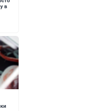
осто
у в
ики