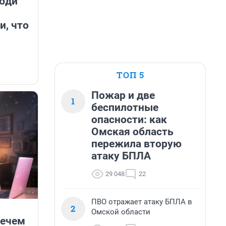
люди
и, что
ТОП 5
Пожар и две
1
беспилотные
опасности: как
Омская область
пережила вторую
атаку БПЛА
29 048
22
ПВО отражает атаку БПЛА в
2
Омской области
нечем