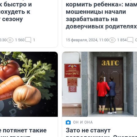
к быстро и
кормить ребенка»: ма
похудеть к
мошенницы начали
 сезону
зарабатывать на
доверчивых родителях
5:30
1 560
1
15 февраля, 2024, 11:00
1 854
ОН И ОНА
е потянет такие
Зато не станут