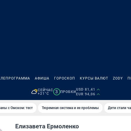
ЕЛЕПРОГРАММА
АФИША
ГОРОСКОП
КУРСЫ ВАЛЮТ
ZODY
П
USD 81,41
СЕЙЧАС
3
ПРОБКИ
+21°C
EUR 94,06
аны с Омском: тест
Тюремная система и ее проблемы
Дети стали ч
Елизавета Ермоленко