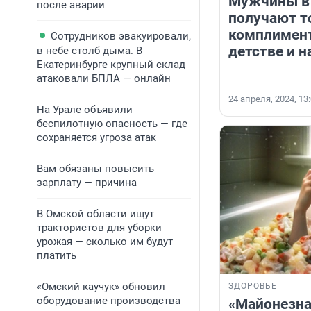
Мужчины в
после аварии
получают т
комплимент
Сотрудников эвакуировали,
детстве и н
в небе столб дыма. В
Екатеринбурге крупный склад
атаковали БПЛА — онлайн
24 апреля, 2024, 13
На Урале объявили
беспилотную опасность — где
сохраняется угроза атак
Вам обязаны повысить
зарплату — причина
В Омской области ищут
трактористов для уборки
урожая — сколько им будут
платить
«Омский каучук» обновил
ЗДОРОВЬЕ
оборудование производства
«Майонезна