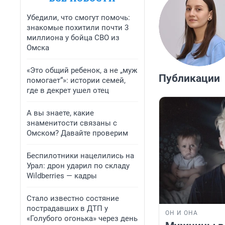
Убедили, что смогут помочь:
знакомые похитили почти 3
миллиона у бойца СВО из
Омска
«Это общий ребенок, а не „муж
Публикации
помогает“»: истории семей,
где в декрет ушел отец
А вы знаете, какие
знаменитости связаны с
Омском? Давайте проверим
Беспилотники нацелились на
Урал: дрон ударил по складу
Wildberries — кадры
Стало известно состяние
пострадавших в ДТП у
ОН И ОНА
«Голубого огонька» через день