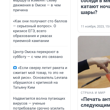
соседи в м
маршрута изменят схему
движения в Омске — в чем
катают ноч
причина
шары?
«Как они получают сто баллов
— серьезный вопрос». О
11 ноября, 2023, 15
кризисе ЕГЭ, всего
образования и ужасах
приемной кампании
Центр Омска перекроют в
субботу — с чем это связано
«Если сверху летит ракета и
сжигает мой товар, то это не
мой риск». Основатель Levrana
обрушился с критикой на
Татьяну Ким
СТРАНА И МИР
«Печать ан
Надвигается волна пугающих
вирусов — ученые
следующим
потребовали срочно усилить