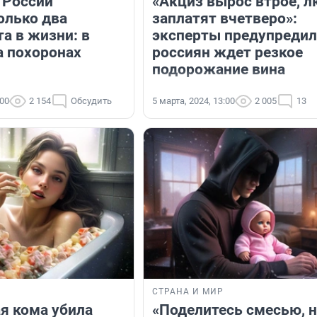
 России
«Акциз вырос втрое, 
олько два
заплатят вчетверо»:
а в жизни: в
эксперты предупредил
а похоронах
россиян ждет резкое
подорожание вина
:00
2 154
Обсудить
5 марта, 2024, 13:00
2 005
13
СТРАНА И МИР
я кома убила
«Поделитесь смесью, 