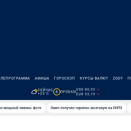
ЕЛЕПРОГРАММА
АФИША
ГОРОСКОП
КУРСЫ ВАЛЮТ
ZODY
П
USD 80,93
СЕЙЧАС
4
ПРОБКИ
+25°C
EUR 93,19
ил мощный ливень: фото
Омич получил черепно-мозговую на ОНПЗ