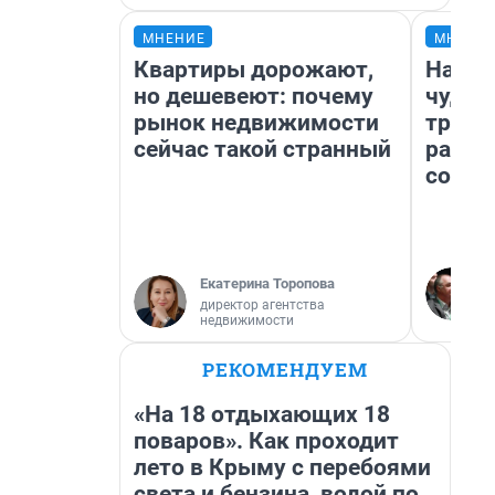
МНЕНИЕ
МНЕНИ
Квартиры дорожают,
Насле
но дешевеют: почему
чудом
рынок недвижимости
транс
сейчас такой странный
разне
совет
Екатерина Торопова
директор агентства
недвижимости
РЕКОМЕНДУЕМ
«На 18 отдыхающих 18
поваров». Как проходит
лето в Крыму с перебоями
света и бензина, водой по