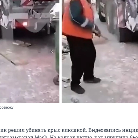
роверку
ик решил убивать крыс клюшкой. Видеозапись инци
леграм-канал Mash. На кадрах видно, как мужчина бье