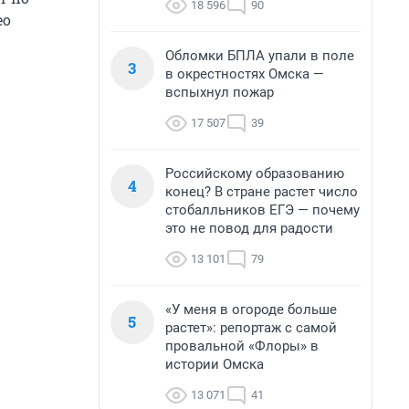
18 596
90
ео
Обломки БПЛА упали в поле
3
в окрестностях Омска —
вспыхнул пожар
17 507
39
Российскому образованию
4
конец? В стране растет число
стобалльников ЕГЭ — почему
это не повод для радости
13 101
79
«У меня в огороде больше
5
растет»: репортаж с самой
провальной «Флоры» в
истории Омска
13 071
41