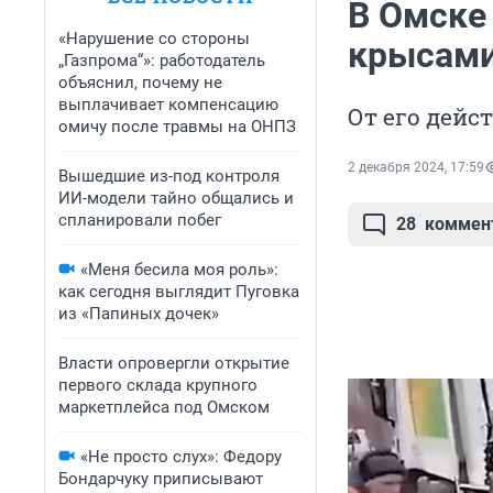
В Омске
«Нарушение со стороны
крысам
„Газпрома“»: работодатель
объяснил, почему не
выплачивает компенсацию
От его дейс
омичу после травмы на ОНПЗ
2 декабря 2024, 17:59
Вышедшие из-под контроля
ИИ-модели тайно общались и
спланировали побег
28
коммен
«Меня бесила моя роль»:
как сегодня выглядит Пуговка
из «Папиных дочек»
Власти опровергли открытие
первого склада крупного
маркетплейса под Омском
«Не просто слух»: Федору
Бондарчуку приписывают