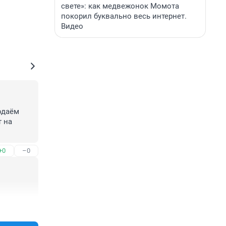
свете»: как медвежонок Момота
покорил буквально весь интернет.
Видео
даём 
 на 
его не 
+0
–0
+1
–0