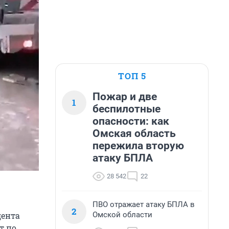
ТОП 5
Пожар и две
1
беспилотные
опасности: как
Омская область
пережила вторую
атаку БПЛА
28 542
22
ПВО отражает атаку БПЛА в
2
Омской области
дента
т по