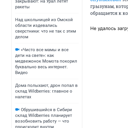
закрывают: на Урал летят
грызунам, кото
ракеты
обращается к к
Над школьницей из Омской
области издевались
Не удалось загр
сверстники: что не так с этим
делом
«Чисто все мамы и все
дети на свете»: как
медвежонок Момота покорил
буквально весь интернет.
Видео
Дома полыхают, дрон попал в
склад Wildberries: главное о
налетах
Обрушившийся в Сибири
склад Wildberries планирует
возобновить работу — что
происходит внутри