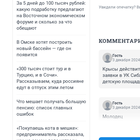
За 5 дней до 100 тысяч рублей:
Увидели опечатку? В
какую подработку предлагают
на Восточном экономическом
форуме и сколько за что
обещают
КОММЕНТАР
В Омске хотят построить
новый бассейн — где он
появится
Гость
3 декабря 2024
«300 тысяч стоит тур и в
Крысы действите
Турцию, и в Сочи».
заявки в УК Сиб
Рассказываем, куда россияне
детскую площадк
едут в отпуск этим летом
появились на ря
боятся и очень 
Что мешает получать большую
Гость
пенсию: список главных
3 декабря 2024
ошибок
Молодец
«Покупаешь кота в мешке»:
предприниматель рассказала,