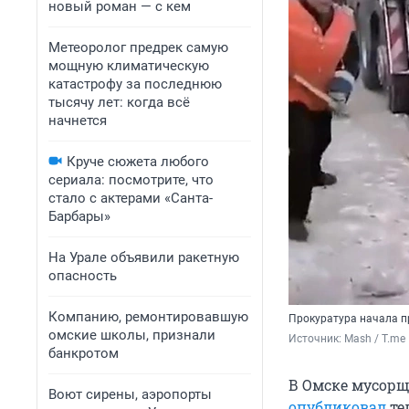
новый роман — с кем
Метеоролог предрек самую
мощную климатическую
катастрофу за последнюю
тысячу лет: когда всё
начнется
Круче сюжета любого
сериала: посмотрите, что
стало с актерами «Санта-
Барбары»
На Урале объявили ракетную
опасность
Компанию, ремонтировавшую
Прокуратура начала п
омские школы, признали
Источник: 
Mash / T.me
банкротом
В Омске мусорщ
Воют сирены, аэропорты
опубликовал
те