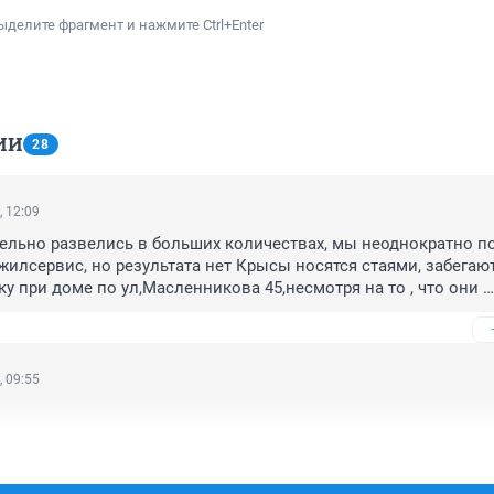
ыделите фрагмент и нажмите Ctrl+Enter
ИИ
28
, 12:09
льно развелись в больших количествах, мы неоднократно по
жилсервис, но результата нет Крысы носятся стаями, забегают
у при доме по ул,Масленникова 45,несмотря на то , что они 
дом расположенных контейнерах в соседнем дворе,Крысы нич
агрессивны, это опасно для детей и взрослых
, 09:55