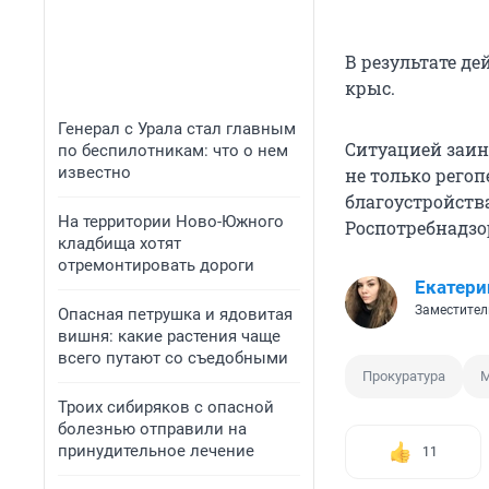
В результате де
крыс.
Генерал с Урала стал главным
Ситуацией заин
по беспилотникам: что о нем
известно
не только рего
благоустройств
На территории Ново-Южного
Роспотребнадзо
кладбища хотят
отремонтировать дороги
Екатери
Заместител
Опасная петрушка и ядовитая
вишня: какие растения чаще
всего путают со съедобными
Прокуратура
М
Троих сибиряков с опасной
болезнью отправили на
принудительное лечение
11