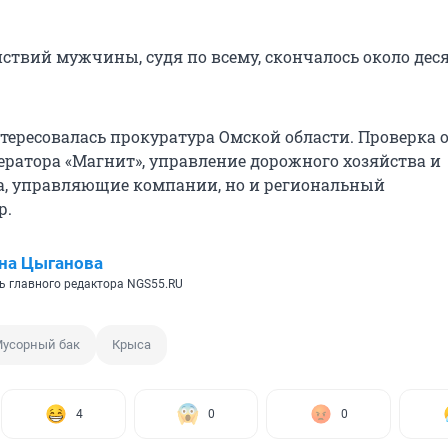
йствий мужчины, судя по всему, скончалось около дес
тересовалась прокуратура Омской области. Проверка 
ператора «Магнит», управление дорожного хозяйства и
а, управляющие компании, но и региональный
р.
на Цыганова
ь главного редактора NGS55.RU
усорный бак
Крыса
4
0
0