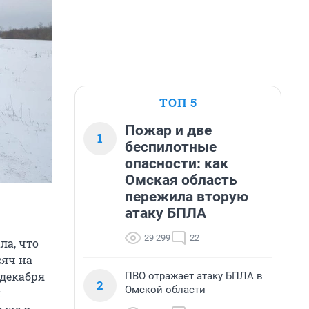
ТОП 5
Пожар и две
1
беспилотные
опасности: как
Омская область
пережила вторую
атаку БПЛА
29 299
22
ла, что
сяч на
 декабря
ПВО отражает атаку БПЛА в
2
Омской области
и