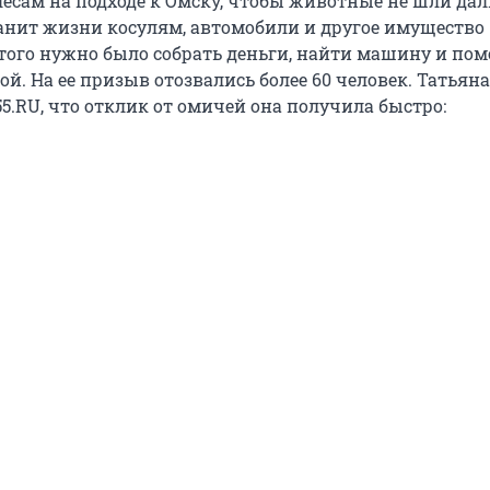
лесам на подходе к Омску, чтобы животные не шли да
хранит жизни косулям, автомобили и другое имущество
этого нужно было собрать деньги, найти машину и по
й. На ее призыв отозвались более 60 человек. Татьяна
5.RU, что отклик от омичей она получила быстро: