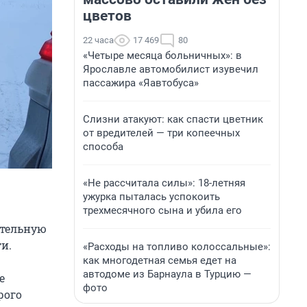
цветов
22 часа
17 469
80
«Четыре месяца больничных»: в
Ярославле автомобилист изувечил
пассажира «Яавтобуса»
Слизни атакуют: как спасти цветник
от вредителей — три копеечных
способа
«Не рассчитала силы»: 18-летняя
ужурка пыталась успокоить
трехмесячного сына и убила его
ительную
и.
«Расходы на топливо колоссальные»:
как многодетная семья едет на
автодоме из Барнаула в Турцию —
е
фото
рого