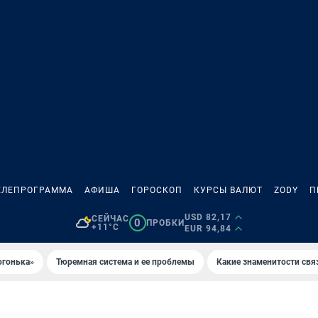
ЕЛЕПРОГРАММА
АФИША
ГОРОСКОП
КУРСЫ ВАЛЮТ
ZODY
П
USD 82,17
СЕЙЧАС
0
ПРОБКИ
+11°C
EUR 94,84
огонька»
Тюремная система и ее проблемы
Какие знаменитости свя