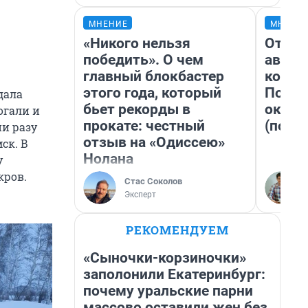
МНЕНИЕ
МНЕНИ
«Никого нельзя
От су
победить». О чем
автоб
главный блокбастер
конди
этого года, который
Почем
дала
бьет рекорды в
оказа
огали и
прокате: честный
(почти
ни разу
отзыв на «Одиссею»
ск. В
Нолана
у
кров.
Стас Соколов
Эксперт
РЕКОМЕНДУЕМ
«Сыночки-корзиночки»
заполонили Екатеринбург:
почему уральские парни
массово оставили жен без