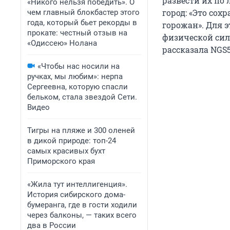
развести их по 
«Никого нельзя победить». О
город: «Это со
чем главный блокбастер этого
года, который бьет рекорды в
горожан». Для 
прокате: честный отзыв на
физической сило
«Одиссею» Нолана
рассказала NGS5
«Чтобы нас носили на
ручках, мы любим»: нерпа
Сергеевна, которую спасли
бельком, стала звездой Сети.
Видео
Тигры на пляже и 300 оленей
в дикой природе: топ-24
самых красивых бухт
Приморского края
«Жила тут интеллигенция».
История сибирского дома-
бумеранга, где в гости ходили
через балконы, — таких всего
два в России