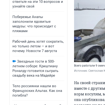
ответьте на эти 10 вопросов и
узнайте свой
Побережье Анапы
заполонили ядовитые
медузы: что происходит с
пляжами
Рабочий день хотят сократить,
но только летом — и вот
почему. Новости 7 августа
Звездные гости в 500-
летнем соборе: Криштиану
Всего работали 9 оми
Роналду готовится сыграть
Источник: 
Святослав 
свадьбу века на Мадейре
На своей стран
Тело россиянки нашли во
вместе с други
Французских Альпах. Как она
корм косулям, м
погибла?
она опубликовал