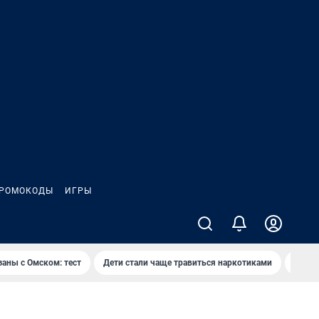
РОМОКОДЫ
ИГРЫ
заны с Омском: тест
Дети стали чаще травиться наркотиками
Появя