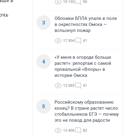
льше в
19 130
90
мочь
Обломки БПЛА упали в поле
3
в окрестностях Омска —
вспыхнул пожар
17 904
41
«У меня в огороде больше
4
растет»: репортаж с самой
провальной «Флоры» в
истории Омска
13 585
41
Российскому образованию
5
конец? В стране растет число
стобалльников ЕГЭ — почему
это не повод для радости
13 406
82