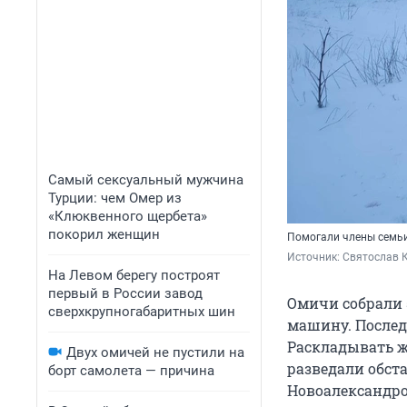
Самый сексуальный мужчина
Турции: чем Омер из
«Клюквенного щербета»
покорил женщин
Помогали члены семьи
Источник: 
Святослав 
На Левом берегу построят
первый в России завод
Омичи собрали 
сверхкрупногабаритных шин
машину. Последн
Раскладывать ж
Двух омичей не пустили на
разведали обста
борт самолета — причина
Новоалександро