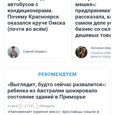
автобусов с
мешке»:
кондиционерами.
предпринимат
Почему Красноярск
рассказала, как
оказался круче Омска
самом деле ус
(почти во всём)
бизнес со скл
дешевых това
Наталья Шорох
Сергей Энквист
Открыла кофейн
деньги соцразв
РЕКОМЕНДУЕМ
«Выглядит, будто сейчас развалится»:
ребенка из Австралии шокировало
состояние зданий в Приморье
3 часа
2 115
Обсудить
«Напоминает куриное мясо»: ярославцы нашли в