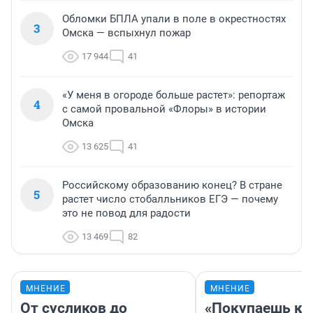
Обломки БПЛА упали в поле в окрестностях
3
Омска — вспыхнул пожар
17 944
41
«У меня в огороде больше растет»: репортаж
4
с самой провальной «Флоры» в истории
Омска
13 625
41
Российскому образованию конец? В стране
5
растет число стобалльников ЕГЭ — почему
это не повод для радости
13 469
82
МНЕНИЕ
МНЕНИЕ
От сусликов до
«Покупаешь ко