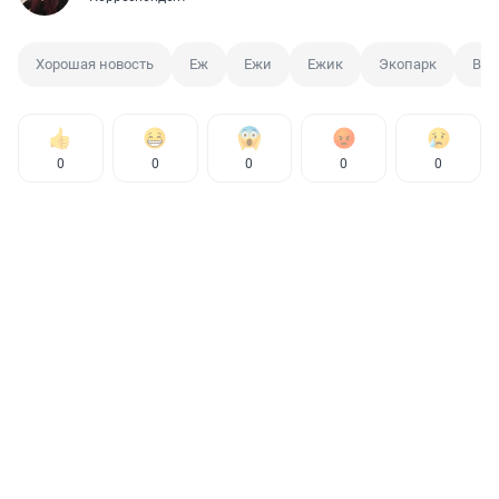
Хорошая новость
Еж
Ежи
Ежик
Экопарк
Вид
0
0
0
0
0