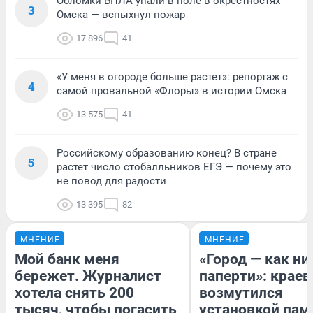
Обломки БПЛА упали в поле в окрестностях
3
Омска — вспыхнул пожар
17 896
41
«У меня в огороде больше растет»: репортаж с
4
самой провальной «Флоры» в истории Омска
13 575
41
Российскому образованию конец? В стране
5
растет число стобалльников ЕГЭ — почему это
не повод для радости
13 395
82
МНЕНИЕ
МНЕНИЕ
Мой банк меня
«Город — как н
бережет. Журналист
паперти»: краев
хотела снять 200
возмутился
тысяч, чтобы погасить
установкой пам