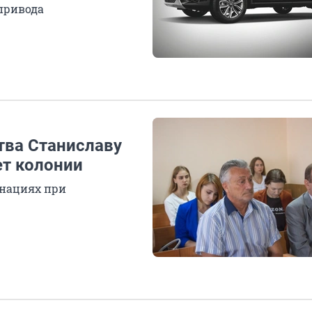
 привода
тва Станиславу
ет колонии
инациях при