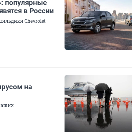
: популярные
явятся в России
шильдики Chevrolet
ирусом на
наших