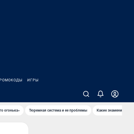
РОМОКОДЫ
ИГРЫ
го огонька»
Тюремная система и ее проблемы
Какие знаменитости 