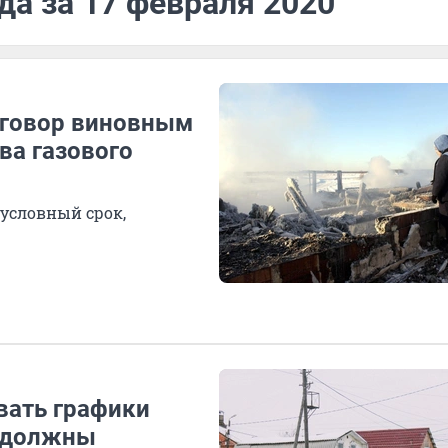
да за 17 февраля 2020
иговор виновным
ва газового
условный срок,
вать графики
е должны