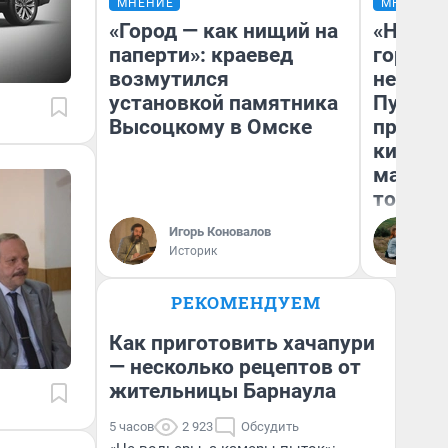
МНЕНИЕ
МНЕНИЕ
«Город — как нищий на
«Нет н
паперти»: краевед
городов
возмутился
недофи
установкой памятника
Путеше
Высоцкому в Омске
проеха
киломе
машине
того
Игорь Коновалов
Ек
Историк
РЕКОМЕНДУЕМ
Как приготовить хачапури
— несколько рецептов от
жительницы Барнаула
5 часов
2 923
Обсудить