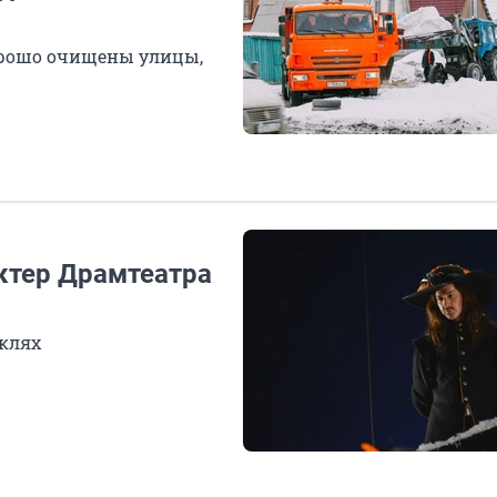
орошо очищены улицы,
ктер Драмтеатра
аклях