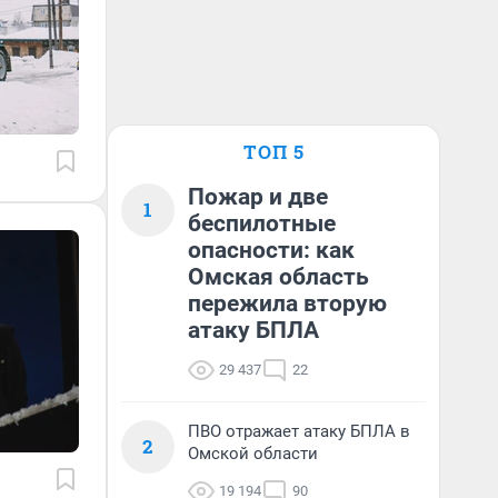
ТОП 5
Пожар и две
1
беспилотные
опасности: как
Омская область
пережила вторую
атаку БПЛА
29 437
22
ПВО отражает атаку БПЛА в
2
Омской области
19 194
90