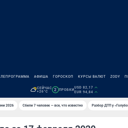
ЕЛЕПРОГРАММА
АФИША
ГОРОСКОП
КУРСЫ ВАЛЮТ
ZODY
П
USD 82,17
СЕЙЧАС
2
ПРОБКИ
+26°C
EUR 94,84
ени 2026
Сбили 7 человек — все, что известно
Разбор ДТП у «Голубо