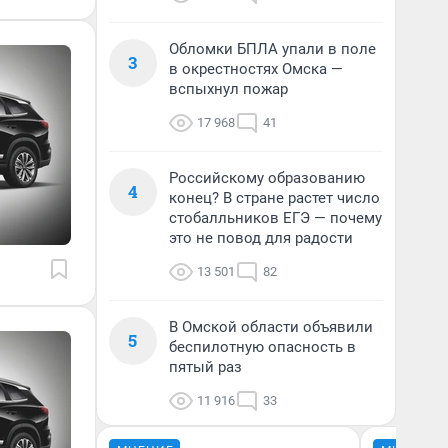
Обломки БПЛА упали в поле
3
в окрестностях Омска —
вспыхнул пожар
17 968
41
Российскому образованию
4
конец? В стране растет число
стобалльников ЕГЭ — почему
это не повод для радости
13 501
82
В Омской области объявили
5
беспилотную опасность в
пятый раз
11 916
33