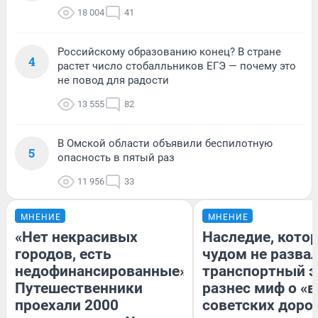
18 004
41
Российскому образованию конец? В стране
4
растет число стобалльников ЕГЭ — почему это
не повод для радости
13 555
82
В Омской области объявили беспилотную
5
опасность в пятый раз
11 956
33
МНЕНИЕ
МНЕНИЕ
«Нет некрасивых
Наследие, кото
городов, есть
чудом не разва
недофинансированные».
транспортный э
Путешественники
разнес миф о «
проехали 2000
советских доро