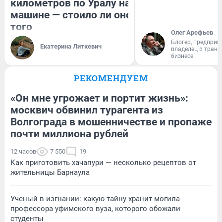
километров по Уралу на
машине — стоило ли оно
того
Олег Арефьев
Блогер, предприн
Екатерина Литкевич
владелец в тран
бизнесе
РЕКОМЕНДУЕМ
«Он мне угрожает и портит жизнь»:
москвич обвинил турагента из
Волгограда в мошенничестве и пропаже
почти миллиона рублей
12 часов
7 550
19
Как приготовить хачапури — несколько рецептов от
жительницы Барнаула
Ученый в изгнании: какую тайну хранит могила
профессора уфимского вуза, которого обожали
студенты