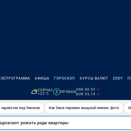
ЕЛЕПРОГРАММА
АФИША
ГОРОСКОП
КУРСЫ ВАЛЮТ
ZODY
П
USD 80,93
СЕЙЧАС
3
ПРОБКИ
+22°C
EUR 93,19
es заработал под Омском
Как Омск пережил мощный ливень: фото
О
едлагают рожать ради квартиры