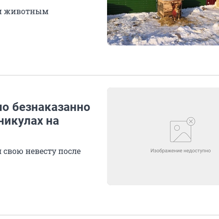
щи животным
но безнаказанно
никулах на
л свою невесту после