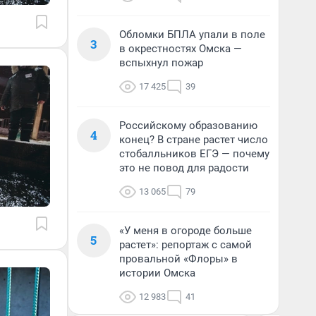
Обломки БПЛА упали в поле
3
в окрестностях Омска —
вспыхнул пожар
17 425
39
Российскому образованию
4
конец? В стране растет число
стобалльников ЕГЭ — почему
это не повод для радости
13 065
79
«У меня в огороде больше
5
растет»: репортаж с самой
провальной «Флоры» в
истории Омска
12 983
41