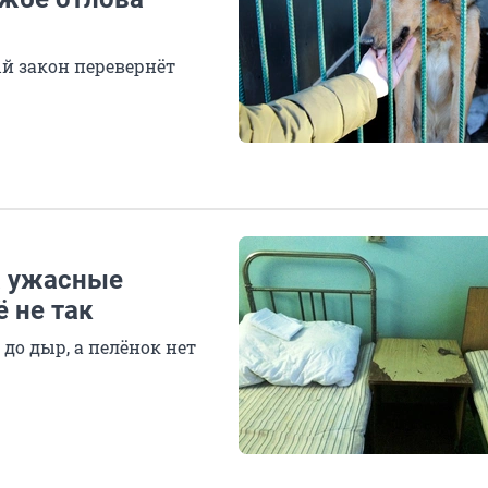
й закон перевернёт
а ужасные
ё не так
до дыр, а пелёнок нет