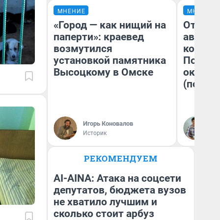
МНЕНИЕ
МНЕНИЕ
«Город — как нищий на
От сус
паперти»: краевед
автобу
возмутился
кондиц
установкой памятника
Почему
Высоцкому в Омске
оказал
(почти 
Игорь Коновалов
Се
Историк
РЕКОМЕНДУЕМ
AI-AINA: Атака на соцсети
депутатов, бюджета вузов
не хватило лучшим и
сколько стоит арбуз