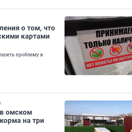
ения о том, что
вскими картами
решить проблему в
К
 в омском
корма на три