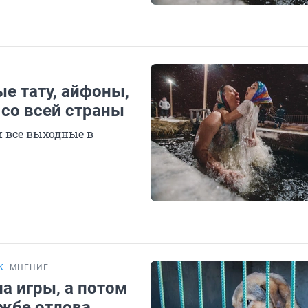
е тату, айфоны,
 со всей страны
и все выходные в
К
МНЕНИЕ
а игры, а потом
ужбе отлова