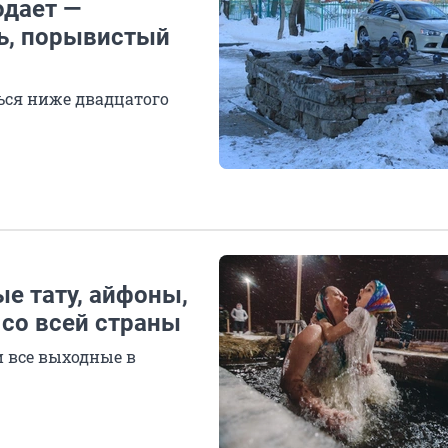
одает —
ь, порывистый
ься ниже двадцатого
е тату, айфоны,
 со всей страны
и все выходные в