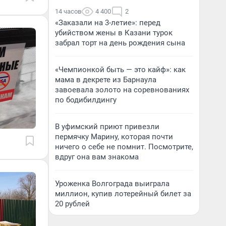
14 часов
4 400
2
«Заказали на 3-летие»: перед
убийством жены в Казани турок
забрал торт на день рождения сына
«Чемпионкой быть — это кайф»: как
мама в декрете из Барнаула
завоевала золото на соревнованиях
по бодибилдингу
В уфимский приют привезли
пермячку Марину, которая почти
ничего о себе не помнит. Посмотрите,
вдруг она вам знакома
Уроженка Волгограда выиграла
миллион, купив лотерейный билет за
20 рублей