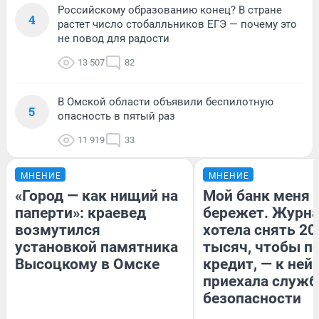
Российскому образованию конец? В стране
4
растет число стобалльников ЕГЭ — почему это
не повод для радости
13 507
82
В Омской области объявили беспилотную
5
опасность в пятый раз
11 919
33
МНЕНИЕ
МНЕНИЕ
«Город — как нищий на
Мой банк меня
паперти»: краевед
бережет. Журн
возмутился
хотела снять 20
установкой памятника
тысяч, чтобы п
Высоцкому в Омске
кредит, — к ней
приехала служб
безопасности