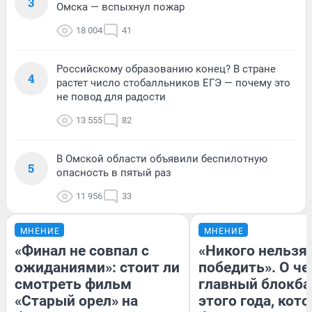
3
Омска — вспыхнул пожар
18 004
41
Российскому образованию конец? В стране
4
растет число стобалльников ЕГЭ — почему это
не повод для радости
13 555
82
В Омской области объявили беспилотную
5
опасность в пятый раз
11 956
33
МНЕНИЕ
МНЕНИЕ
«Финал не совпал с
«Никого нельзя
ожиданиями»: стоит ли
победить». О ч
смотреть фильм
главный блокба
«Старый орел» на
этого года, кот