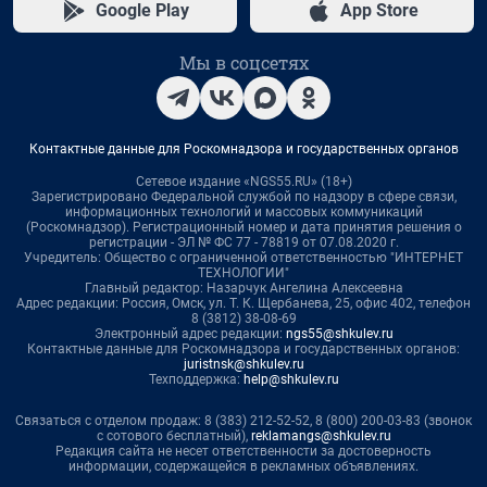
Google Play
App Store
Мы в соцсетях
Контактные данные для Роскомнадзора и государственных органов
Сетевое издание «NGS55.RU» (18+)
Зарегистрировано Федеральной службой по надзору в сфере связи,
информационных технологий и массовых коммуникаций
(Роскомнадзор). Регистрационный номер и дата принятия решения о
регистрации - ЭЛ № ФС 77 - 78819 от 07.08.2020 г.
Учредитель: Общество с ограниченной ответственностью "ИНТЕРНЕТ
ТЕХНОЛОГИИ"
Главный редактор: Назарчук Ангелина Алексеевна
Адрес редакции: Россия, Омск, ул. Т. К. Щербанева, 25, офис 402, телефон
8 (3812) 38-08-69
Электронный адрес редакции:
ngs55@shkulev.ru
Контактные данные для Роскомнадзора и государственных органов:
juristnsk@shkulev.ru
Техподдержка:
help@shkulev.ru
Связаться с отделом продаж: 8 (383) 212-52-52, 8 (800) 200-03-83 (звонок
с сотового бесплатный),
reklamangs@shkulev.ru
Редакция сайта не несет ответственности за достоверность
информации, содержащейся в рекламных объявлениях.