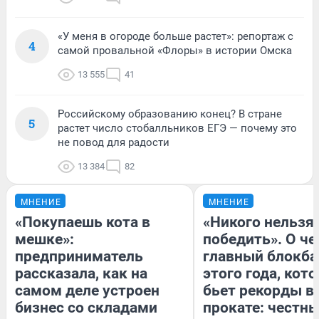
«У меня в огороде больше растет»: репортаж с
4
самой провальной «Флоры» в истории Омска
13 555
41
Российскому образованию конец? В стране
5
растет число стобалльников ЕГЭ — почему это
не повод для радости
13 384
82
МНЕНИЕ
МНЕНИЕ
«Покупаешь кота в
«Никого нельзя
мешке»:
победить». О ч
предприниматель
главный блокба
рассказала, как на
этого года, кот
самом деле устроен
бьет рекорды в
бизнес со складами
прокате: честн