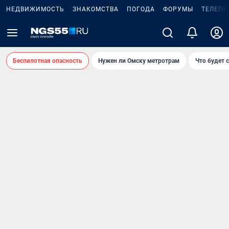
НЕДВИЖИМОСТЬ
ЗНАКОМСТВА
ПОГОДА
ФОРУМЫ
ТЕЛЕПР
Беспилотная опасность
Нужен ли Омску метротрам
Что будет 