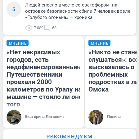
Людей снесло вместе со светофором: на
5
островке безопасности сбили 7 человек возле
«Голубого огонька» — хроника
7 089
68
МНЕНИЕ
МНЕНИЕ
«Нет некрасивых
«Никто не стане
городов, есть
слушаться»: во
недофинансированные».
высказалась о
Путешественники
проблемных
проехали 2000
подростках в ла
километров по Уралу на
Омска
машине — стоило ли оно
того
Екатерина Литкевич
Полина
РЕКОМЕНДУЕМ