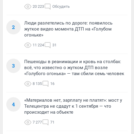
20 223
Обсудить
Люди разлетелись по дороге: появилось
2
жуткое видео момента ДТП на «Голубом
огоньке»
11 224
31
Пешеходы в реанимации и кровь на столбах:
3
всё, что известно о жутком ДТП возле
«Голубого огонька» — там сбили семь человек
8 135
16
«Материалов нет, зарплату не платят»: мост у
4
Телецентра не сдадут к 1 сентября — что
происходит на объекте
7 277
71