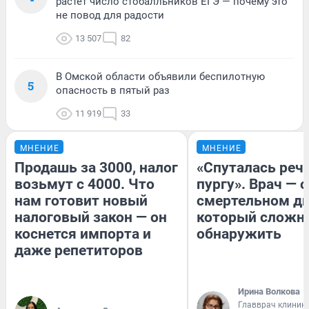
растет число стобалльников ЕГЭ — почему это
не повод для радости
13 507
82
В Омской области объявили беспилотную
5
опасность в пятый раз
11 919
33
МНЕНИЕ
МНЕНИЕ
Продашь за 3000, налог
«Спуталась речь
возьмут с 4000. Что
пургу». Врач — о
нам готовит новый
смертельном ди
налоговый закон — он
который сложн
коснется импорта и
обнаружить
даже репетиторов
Ирина Волкова
Главврач клиник