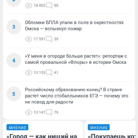
18 802
90
Обломки БПЛА упали в поле в окрестностях
3
Омска — вспыхнул пожар
17 591
39
«У меня в огороде больше растет»: репортаж с
4
самой провальной «Флоры» в истории Омска
13 153
41
Российскому образованию конец? В стране
5
растет число стобалльников ЕГЭ — почему это
не повод для радости
13 147
79
МНЕНИЕ
МНЕНИЕ
«Город — как нищий на
«Покупаешь кот