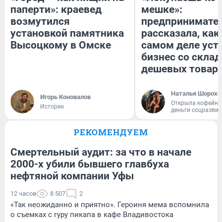
паперти»: краевед
мешке»:
возмутился
предпринимате
установкой памятника
рассказала, как
Высоцкому в Омске
самом деле уст
бизнес со скла
дешевых товар
Наталья Шорохо
Игорь Коновалов
Открыла кофейну
Историк
деньги соцразви
РЕКОМЕНДУЕМ
Смертельный аудит: за что в начале
2000-х убили бывшего главбуха
нефтяной компании Уфы
12 часов
8 507
2
«Так неожиданно и приятно». Героиня мема вспомнила
о съемках с гуру пикапа в кафе Владивостока