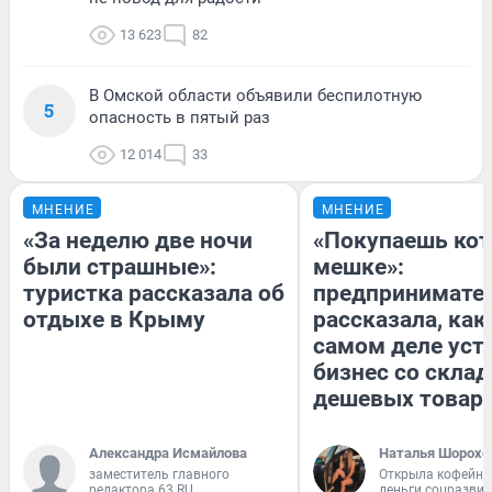
13 623
82
В Омской области объявили беспилотную
5
опасность в пятый раз
12 014
33
МНЕНИЕ
МНЕНИЕ
«За неделю две ночи
«Покупаешь кот
были страшные»:
мешке»:
туристка рассказала об
предпринимате
отдыхе в Крыму
рассказала, как
самом деле уст
бизнес со скла
дешевых товар
Александра Исмайлова
Наталья Шорохо
заместитель главного
Открыла кофейну
редактора 63.RU
деньги соцразви