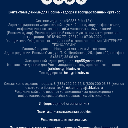
Контактные данные для Роскомнадзора и государственных органов
Сетевое издание «NGS55.RU» (18+)
Зарегистрировано Федеральной службой по надзору в сфере связи,
информационных технологий и массовых коммуникаций
(Роскомнадзор). Регистрационный номер и дата принятия решения о
регистрации - ЭЛ № ФС 77 - 78819 от 07.08.2020 г.
Учредитель: Общество с ограниченной ответственностью "ИНТЕРНЕТ
ТЕХНОЛОГИИ"
Главный редактор: Назарчук Ангелина Алексеевна
Адрес редакции: Россия, Омск, ул. Т. К. Щербанева, 25, офис 402, телефон
8 (3812) 38-08-69
Электронный адрес редакции:
ngs55@shkulev.ru
Контактные данные для Роскомнадзора и государственных органов:
juristnsk@shkulev.ru
Техподдержка:
help@shkulev.ru
Связаться с отделом продаж: 8 (383) 212-52-52, 8 (800) 200-03-83 (звонок
с сотового бесплатный),
reklamangs@shkulev.ru
Редакция сайта не несет ответственности за достоверность
информации, содержащейся в рекламных объявлениях.
Информация об ограничениях
Политика использования cookies
Рекомендательные системы
Пользовательское соглашение сервиса «Подписка без баннерной