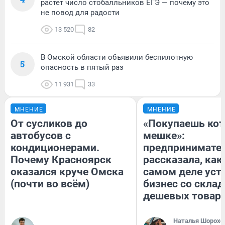
растет число стобалльников ЕГЭ — почему это
не повод для радости
13 520
82
В Омской области объявили беспилотную
5
опасность в пятый раз
11 931
33
МНЕНИЕ
МНЕНИЕ
От сусликов до
«Покупаешь кот
автобусов с
мешке»:
кондиционерами.
предпринимате
Почему Красноярск
рассказала, как
оказался круче Омска
самом деле уст
(почти во всём)
бизнес со скла
дешевых товар
Наталья Шорохо