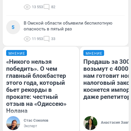
13 553
82
В Омской области объявили беспилотную
5
опасность в пятый раз
11 953
33
МНЕНИЕ
МНЕНИЕ
«Никого нельзя
Продашь за 3000
победить». О чем
возьмут с 4000.
главный блокбастер
нам готовит но
этого года, который
налоговый зако
бьет рекорды в
коснется импор
прокате: честный
даже репетитор
отзыв на «Одиссею»
Нолана
Стас Соколов
Анастасия Завг
Эксперт