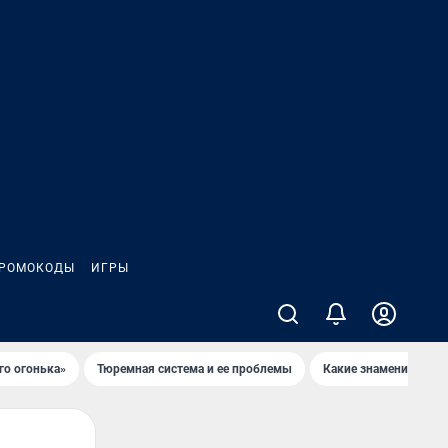
РОМОКОДЫ
ИГРЫ
го огонька»
Тюремная система и ее проблемы
Какие знаменитости 