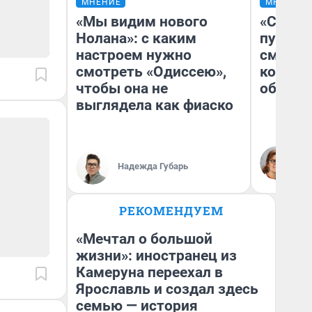
МНЕНИЕ
МНЕНИЕ
«Мы видим нового
«Спутал
Нолана»: с каким
пургу».
настроем нужно
смерте
смотреть «Одиссею»,
которы
чтобы она не
обнару
выглядела как фиаско
Ир
Гл
Надежда Губарь
«Р
Во
РЕКОМЕНДУЕМ
«Мечтал о большой
жизни»: иностранец из
Камеруна переехал в
Ярославль и создал здесь
семью — история