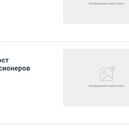
ост
сионеров