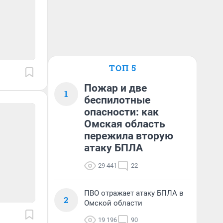
ТОП 5
Пожар и две
1
беспилотные
опасности: как
Омская область
пережила вторую
атаку БПЛА
29 441
22
ПВО отражает атаку БПЛА в
2
Омской области
19 196
90