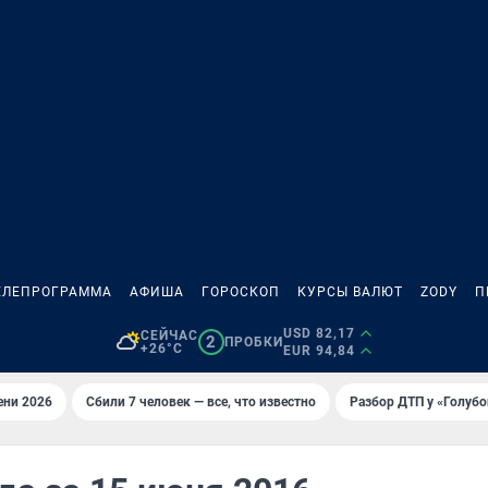
ЕЛЕПРОГРАММА
АФИША
ГОРОСКОП
КУРСЫ ВАЛЮТ
ZODY
П
USD 82,17
СЕЙЧАС
2
ПРОБКИ
+26°C
EUR 94,84
ени 2026
Сбили 7 человек — все, что известно
Разбор ДТП у «Голубо