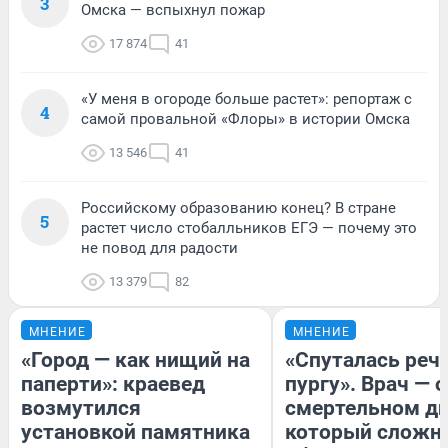
3
Омска — вспыхнул пожар
17 874
41
«У меня в огороде больше растет»: репортаж с
4
самой провальной «Флоры» в истории Омска
13 546
41
Российскому образованию конец? В стране
5
растет число стобалльников ЕГЭ — почему это
не повод для радости
13 379
82
МНЕНИЕ
МНЕНИЕ
«Город — как нищий на
«Спуталась речь
паперти»: краевед
пургу». Врач — о
возмутился
смертельном ди
установкой памятника
который сложн