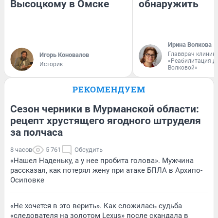
Высоцкому в Омске
обнаружить
Ирина Волкова
Главврач клиник
Игорь Коновалов
«Реабилитация д
Историк
Волковой»
РЕКОМЕНДУЕМ
Сезон черники в Мурманской области:
рецепт хрустящего ягодного штруделя
за полчаса
8 часов
5 761
Обсудить
«Нашел Наденьку, а у нее пробита голова». Мужчина
рассказал, как потерял жену при атаке БПЛА в Архипо-
Осиповке
«Не хочется в это верить». Как сложилась судьба
«следователя на золотом Lexus» после скандала в