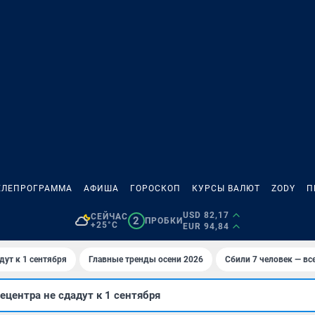
ЕЛЕПРОГРАММА
АФИША
ГОРОСКОП
КУРСЫ ВАЛЮТ
ZODY
П
USD 82,17
СЕЙЧАС
2
ПРОБКИ
+25°C
EUR 94,84
дут к 1 сентября
Главные тренды осени 2026
Сбили 7 человек — все
ецентра не сдадут к 1 сентября