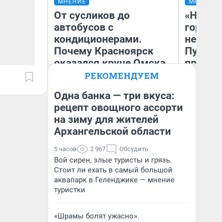
МНЕНИЕ
МНЕНИЕ
От сусликов до
«Нет н
автобусов с
городов
кондиционерами.
недофи
Почему Красноярск
Путеше
оказался круче Омска
проеха
(почти во всём)
киломе
РЕКОМЕНДУЕМ
машине
Одна банка — три вкуса:
того
рецепт овощного ассорти
на зиму для жителей
Сергей Энквист
Ек
Архангельской области
5 часов
2 967
Обсудить
Вой сирен, злые туристы и грязь.
Стоит ли ехать в самый большой
аквапарк в Геленджике — мнение
туристки
«Шрамы болят ужасно».