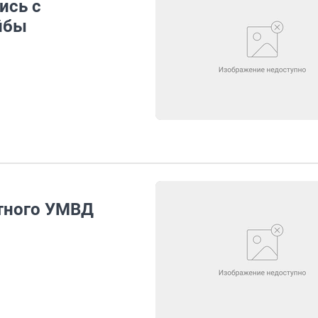
ись с
йбы
тного УМВД