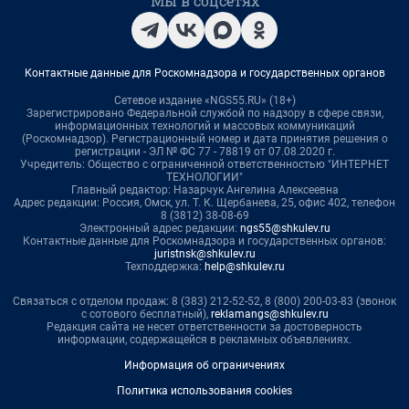
Мы в соцсетях
Контактные данные для Роскомнадзора и государственных органов
Сетевое издание «NGS55.RU» (18+)
Зарегистрировано Федеральной службой по надзору в сфере связи,
информационных технологий и массовых коммуникаций
(Роскомнадзор). Регистрационный номер и дата принятия решения о
регистрации - ЭЛ № ФС 77 - 78819 от 07.08.2020 г.
Учредитель: Общество с ограниченной ответственностью "ИНТЕРНЕТ
ТЕХНОЛОГИИ"
Главный редактор: Назарчук Ангелина Алексеевна
Адрес редакции: Россия, Омск, ул. Т. К. Щербанева, 25, офис 402, телефон
8 (3812) 38-08-69
Электронный адрес редакции:
ngs55@shkulev.ru
Контактные данные для Роскомнадзора и государственных органов:
juristnsk@shkulev.ru
Техподдержка:
help@shkulev.ru
Связаться с отделом продаж: 8 (383) 212-52-52, 8 (800) 200-03-83 (звонок
с сотового бесплатный),
reklamangs@shkulev.ru
Редакция сайта не несет ответственности за достоверность
информации, содержащейся в рекламных объявлениях.
Информация об ограничениях
Политика использования cookies