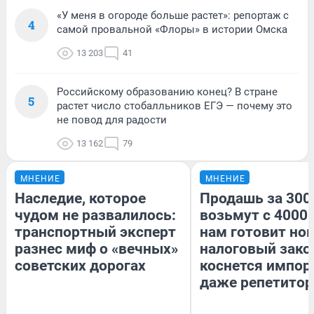
«У меня в огороде больше растет»: репортаж с
4
самой провальной «Флоры» в истории Омска
13 203
41
Российскому образованию конец? В стране
5
растет число стобалльников ЕГЭ — почему это
не повод для радости
13 162
79
МНЕНИЕ
МНЕНИЕ
Наследие, которое
Продашь за 3000
чудом не развалилось:
возьмут с 4000.
транспортный эксперт
нам готовит но
разнес миф о «вечных»
налоговый зако
советских дорогах
коснется импор
даже репетитор