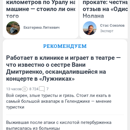
километров по Уралу на
прокате: честн
машине — стоило ли оно
отзыв на «Одис
того
Нолана
Стас Соколов
Екатерина Литкевич
Эксперт
РЕКОМЕНДУЕМ
Работает в клинике и играет в театре —
что известно о сестре Вани
Дмитриенко, оскандалившейся на
концерте в «Лужниках»
13 часов
8 724
7
Вой сирен, злые туристы и грязь. Стоит ли ехать в
самый большой аквапарк в Геленджике — мнение
туристки
Выжившая после атаки с кислотой петербурженка
выписалась из больницы