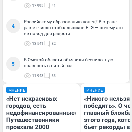
17 995
41
Российскому образованию конец? В стране
4
растет число стобалльников ЕГЭ — почему это
не повод для радости
13 541
82
В Омской области объявили беспилотную
5
опасность в пятый раз
11 943
33
МНЕНИЕ
МНЕНИЕ
«Нет некрасивых
«Никого нельзя
городов, есть
победить». О ч
недофинансированные».
главный блокба
Путешественники
этого года, кот
проехали 2000
бьет рекорды в