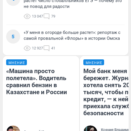
растет число стобалльников ЕГЭ — почему это
не повод для радости
13 047
79
«У меня в огороде больше растет»: репортаж с
5
самой провальной «Флоры» в истории Омска
12 927
41
МНЕНИЕ
МНЕНИЕ
«Машина просто
Мой банк меня
полетела». Водитель
бережет. Журн
сравнил бензин в
хотела снять 20
Казахстане и России
тысяч, чтобы п
кредит, — к ней
приехала служб
безопасности
Ксения Владими