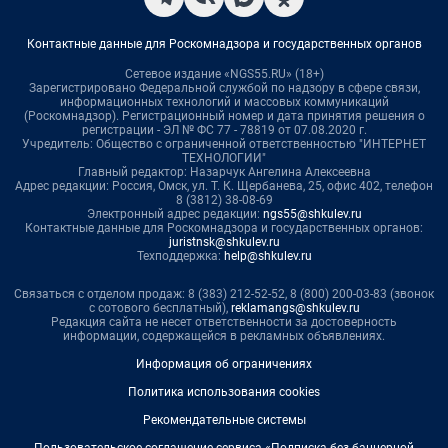
Контактные данные для Роскомнадзора и государственных органов
Сетевое издание «NGS55.RU» (18+)
Зарегистрировано Федеральной службой по надзору в сфере связи,
информационных технологий и массовых коммуникаций
(Роскомнадзор). Регистрационный номер и дата принятия решения о
регистрации - ЭЛ № ФС 77 - 78819 от 07.08.2020 г.
Учредитель: Общество с ограниченной ответственностью "ИНТЕРНЕТ
ТЕХНОЛОГИИ"
Главный редактор: Назарчук Ангелина Алексеевна
Адрес редакции: Россия, Омск, ул. Т. К. Щербанева, 25, офис 402, телефон
8 (3812) 38-08-69
Электронный адрес редакции:
ngs55@shkulev.ru
Контактные данные для Роскомнадзора и государственных органов:
juristnsk@shkulev.ru
Техподдержка:
help@shkulev.ru
Связаться с отделом продаж: 8 (383) 212-52-52, 8 (800) 200-03-83 (звонок
с сотового бесплатный),
reklamangs@shkulev.ru
Редакция сайта не несет ответственности за достоверность
информации, содержащейся в рекламных объявлениях.
Информация об ограничениях
Политика использования cookies
Рекомендательные системы
Пользовательское соглашение сервиса «Подписка без баннерной