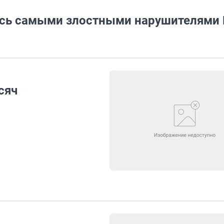
ись самыми злостными нарушителями
сяч