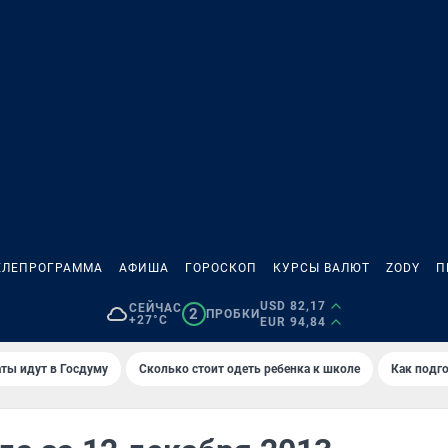
ЕЛЕПРОГРАММА
АФИША
ГОРОСКОП
КУРСЫ ВАЛЮТ
ZODY
П
USD 82,17
СЕЙЧАС
2
ПРОБКИ
+27°C
EUR 94,84
ты идут в Госдуму
Сколько стоит одеть ребенка к школе
Как подго