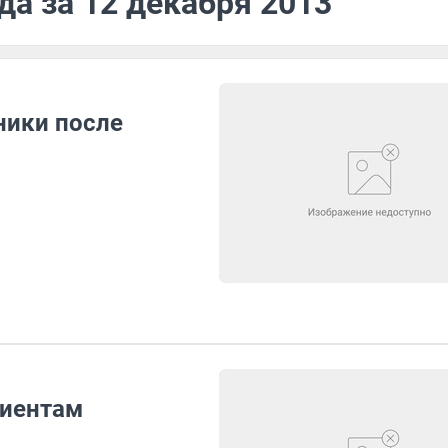
да за 12 декабря 2013
ники после
циентам