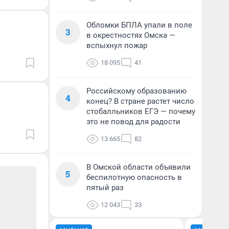
Обломки БПЛА упали в поле
3
в окрестностях Омска —
вспыхнул пожар
18 095
41
Российскому образованию
4
конец? В стране растет число
стобалльников ЕГЭ — почему
это не повод для радости
13 665
82
В Омской области объявили
5
беспилотную опасность в
пятый раз
12 043
33