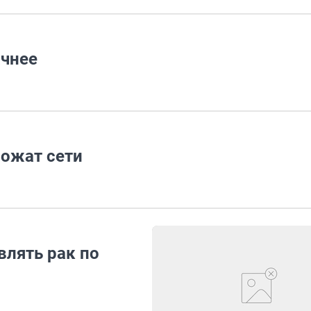
ачнее
ожат сети
лять рак по