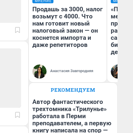
МНЕНИЕ
МНЕНИЕ
Продашь за 3000, налог
«Покуп
возьмут с 4000. Что
мешке»
нам готовит новый
предпр
налоговый закон — он
рассказ
коснется импорта и
самом 
даже репетиторов
бизнес
дешевы
На
Анастасия Завгородняя
От
де
РЕКОМЕНДУЕМ
Автор фантастического
трехтомника «Трилунье»
работала в Перми
преподавателем, а первую
книгу написала на спор —