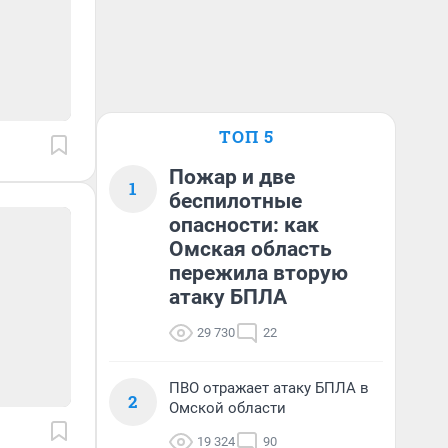
ТОП 5
Пожар и две
1
беспилотные
опасности: как
Омская область
пережила вторую
атаку БПЛА
29 730
22
ПВО отражает атаку БПЛА в
2
Омской области
19 324
90