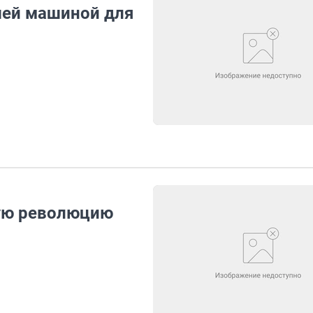
шей машиной для
кую революцию