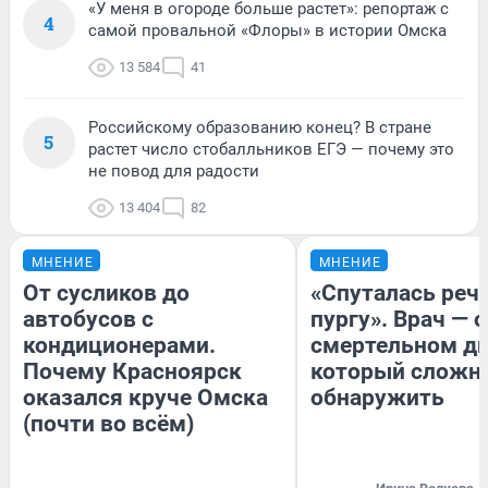
«У меня в огороде больше растет»: репортаж с
4
самой провальной «Флоры» в истории Омска
13 584
41
Российскому образованию конец? В стране
5
растет число стобалльников ЕГЭ — почему это
не повод для радости
13 404
82
МНЕНИЕ
МНЕНИЕ
От сусликов до
«Спуталась речь
автобусов с
пургу». Врач — о
кондиционерами.
смертельном ди
Почему Красноярск
который сложн
оказался круче Омска
обнаружить
(почти во всём)