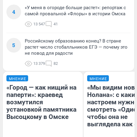
«У меня в огороде больше растет»: репортаж с
4
самой провальной «Флоры» в истории Омска
13 547
41
Российскому образованию конец? В стране
5
растет число стобалльников ЕГЭ — почему это
не повод для радости
13 379
82
МНЕНИЕ
МНЕНИЕ
«Город — как нищий на
«Мы видим нов
паперти»: краевед
Нолана»: с каки
возмутился
настроем нужн
установкой памятника
смотреть «Одис
Высоцкому в Омске
чтобы она не
выглядела как 