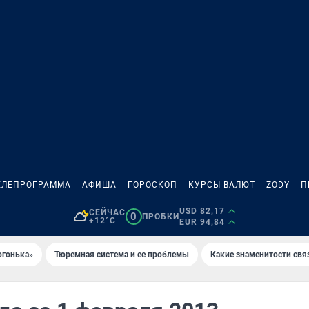
ЕЛЕПРОГРАММА
АФИША
ГОРОСКОП
КУРСЫ ВАЛЮТ
ZODY
П
USD 82,17
СЕЙЧАС
0
ПРОБКИ
+12°C
EUR 94,84
огонька»
Тюремная система и ее проблемы
Какие знаменитости свя