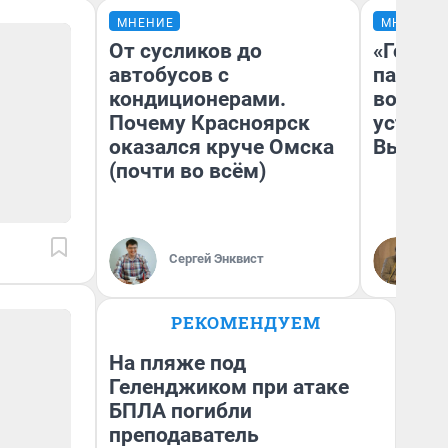
МНЕНИЕ
МНЕНИЕ
От сусликов до
«Город
автобусов с
паперт
кондиционерами.
возмут
Почему Красноярск
устано
оказался круче Омска
Высоцк
(почти во всём)
Иг
Сергей Энквист
Ис
РЕКОМЕНДУЕМ
На пляже под
Геленджиком при атаке
БПЛА погибли
преподаватель