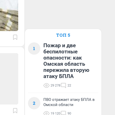
ТОП 5
Пожар и две
1
беспилотные
опасности: как
Омская область
пережила вторую
атаку БПЛА
29 278
22
ПВО отражает атаку БПЛА в
2
Омской области
19 120
90