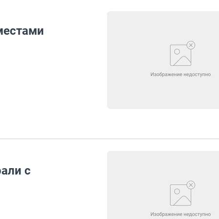
местами
али с