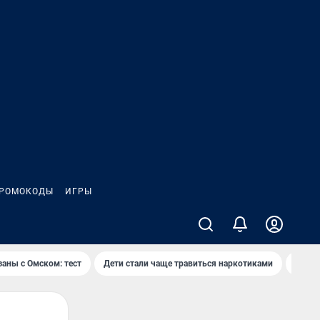
РОМОКОДЫ
ИГРЫ
заны с Омском: тест
Дети стали чаще травиться наркотиками
Появя