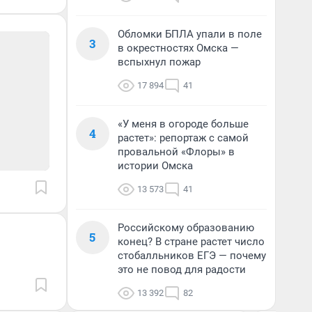
Обломки БПЛА упали в поле
3
в окрестностях Омска —
вспыхнул пожар
17 894
41
«У меня в огороде больше
4
растет»: репортаж с самой
провальной «Флоры» в
истории Омска
13 573
41
Российскому образованию
5
конец? В стране растет число
стобалльников ЕГЭ — почему
это не повод для радости
13 392
82