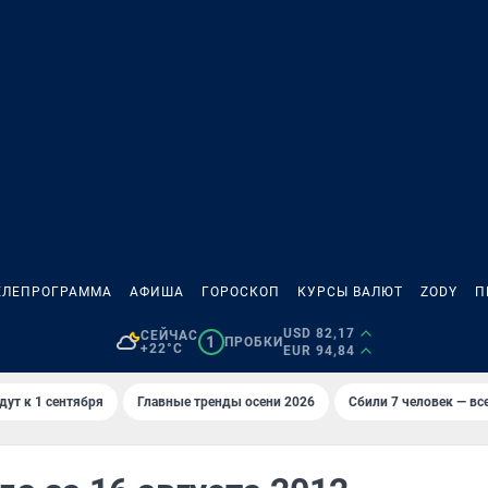
ЕЛЕПРОГРАММА
АФИША
ГОРОСКОП
КУРСЫ ВАЛЮТ
ZODY
П
USD 82,17
СЕЙЧАС
1
ПРОБКИ
+22°C
EUR 94,84
дут к 1 сентября
Главные тренды осени 2026
Сбили 7 человек — все