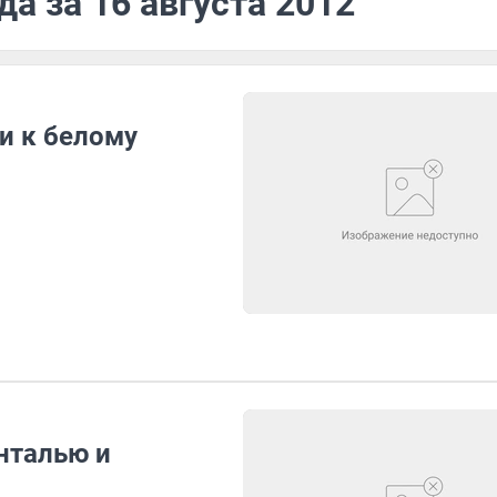
а за 16 августа 2012
и к белому
нталью и