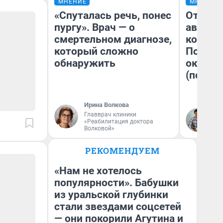
МНЕНИЕ
МНЕНИЕ
«Спуталась речь, понес
От сус
пургу». Врач — о
автобу
смертельном диагнозе,
кондиц
который сложно
Почему
обнаружить
оказал
(почти 
Ирина Волкова
Главврач клиники
Се
«Реабилитация доктора
Волковой»
РЕКОМЕНДУЕМ
«Нам не хотелось
популярности». Бабушки
из уральской глубинки
стали звездами соцсетей
— они покорили Агутина и