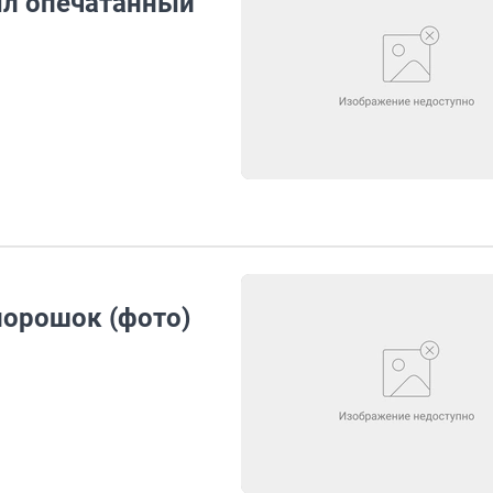
ыл опечатанный
порошок (фото)