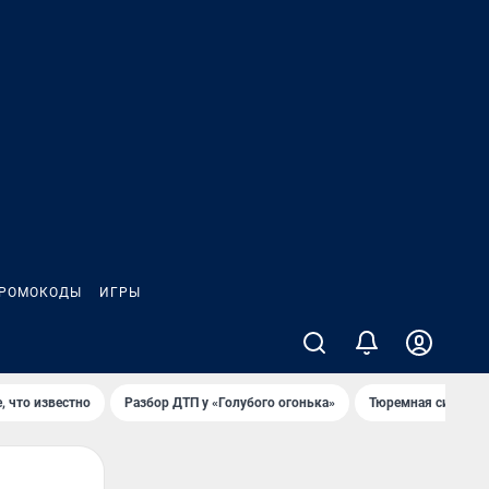
РОМОКОДЫ
ИГРЫ
, что известно
Разбор ДТП у «Голубого огонька»
Тюремная система