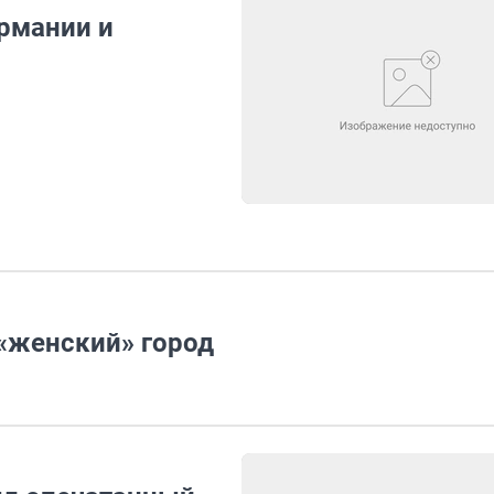
ермании и
 «женский» город