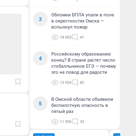
Обломки БПЛА упали в поле
3
в окрестностях Омска —
вспыхнул пожар
18 003
41
Российскому образованию
4
конец? В стране растет число
стобалльников ЕГЭ — почему
это не повод для радости
13 554
82
В Омской области объявили
5
беспилотную опасность в
пятый раз
11 956
33