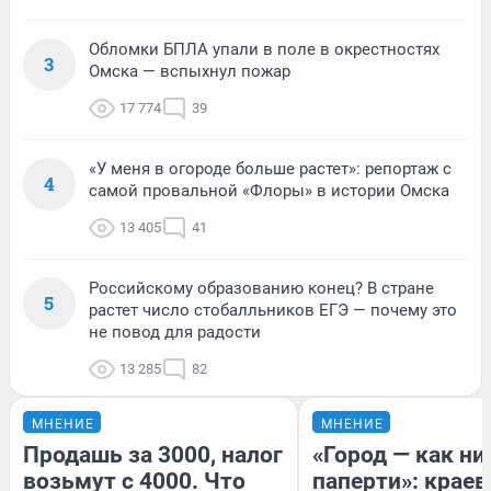
Обломки БПЛА упали в поле в окрестностях
3
Омска — вспыхнул пожар
17 774
39
«У меня в огороде больше растет»: репортаж с
4
самой провальной «Флоры» в истории Омска
13 405
41
Российскому образованию конец? В стране
5
растет число стобалльников ЕГЭ — почему это
не повод для радости
13 285
82
МНЕНИЕ
МНЕНИЕ
Продашь за 3000, налог
«Город — как н
возьмут с 4000. Что
паперти»: краев