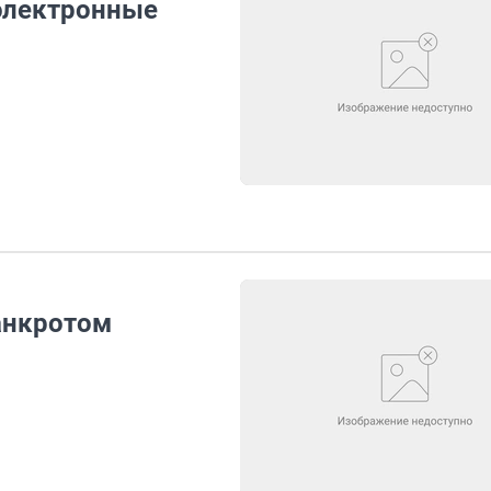
электронные
анкротом