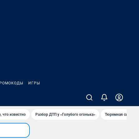
РОМОКОДЫ
ИГРЫ
, что известно
Разбор ДТП у «Голубого огонька»
Тюремная система