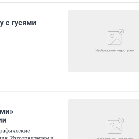
у с гусями
ыми»
ии
графические
ния. Изготовителям и