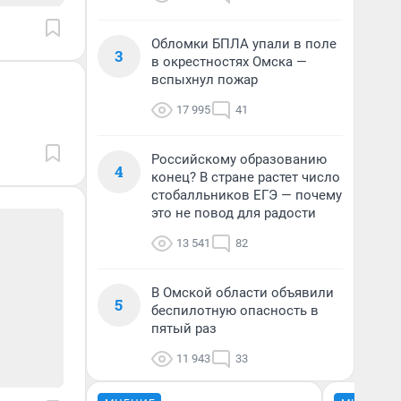
Обломки БПЛА упали в поле
3
в окрестностях Омска —
вспыхнул пожар
17 995
41
Российскому образованию
4
конец? В стране растет число
стобалльников ЕГЭ — почему
это не повод для радости
13 541
82
В Омской области объявили
5
беспилотную опасность в
пятый раз
11 943
33