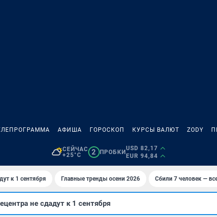
ЕЛЕПРОГРАММА
АФИША
ГОРОСКОП
КУРСЫ ВАЛЮТ
ZODY
П
USD 82,17
СЕЙЧАС
2
ПРОБКИ
+25°C
EUR 94,84
дут к 1 сентября
Главные тренды осени 2026
Сбили 7 человек — все
ецентра не сдадут к 1 сентября