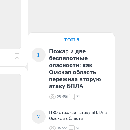
ТОП 5
Пожар и две
1
беспилотные
опасности: как
Омская область
пережила вторую
атаку БПЛА
29 496
22
ПВО отражает атаку БПЛА в
2
Омской области
19 225
90