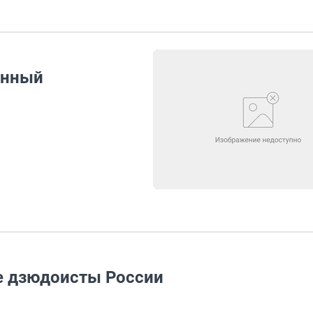
онный
е дзюдоисты России