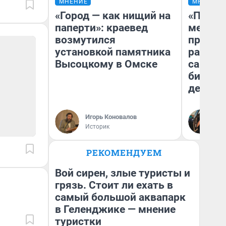
МНЕНИЕ
МНЕНИЕ
«Город — как нищий на
«Покуп
паперти»: краевед
мешке»
возмутился
предпр
установкой памятника
рассказ
Высоцкому в Омске
самом 
бизнес
дешевы
На
Игорь Коновалов
От
Историк
де
РЕКОМЕНДУЕМ
Вой сирен, злые туристы и
грязь. Стоит ли ехать в
самый большой аквапарк
в Геленджике — мнение
туристки