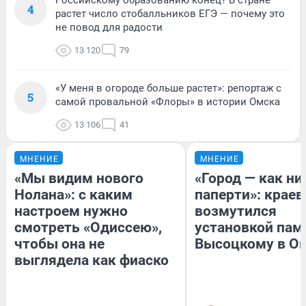
Российскому образованию конец? В стране
4
растет число стобалльников ЕГЭ — почему это
не повод для радости
13 120
79
«У меня в огороде больше растет»: репортаж с
5
самой провальной «Флоры» в истории Омска
13 106
41
МНЕНИЕ
МНЕНИЕ
«Мы видим нового
«Город — как н
Нолана»: с каким
паперти»: краев
настроем нужно
возмутился
смотреть «Одиссею»,
установкой пам
чтобы она не
Высоцкому в О
выглядела как фиаско